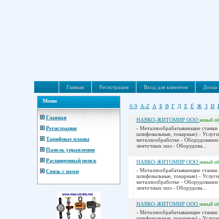
Главная
Регистрация
Вход для клиентов
Доска 
Меню
0-9
A-Z
А
Б
В
Г
Д
Е
Ё
Ж
З
И
Главная
НАВКО-ЖИТОМИР ООО
новый
о
Регистрация
- Металлообрабатывающие станки 
шлифовальные, токарные) - Услуги
Тарифные планы
металлообработке - Оборудование
ленточных пил - Оборудова...
Панель управления
Расширенный поиск
НАВКО-ЖИТОМИР ООО
новый
о
- Металлообрабатывающие станки 
Связь с нами
шлифовальные, токарные) - Услуги
металлообработке - Оборудование
ленточных пил - Оборудова...
НАВКО-ЖИТОМИР ООО
новый
о
- Металлообрабатывающие станки 
шлифовальные, токарные) - Услуги