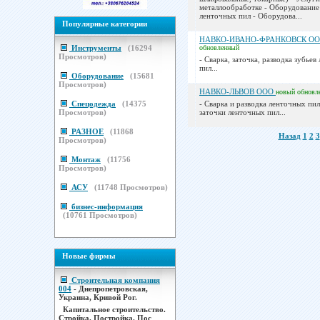
металлообработке - Оборудование
ленточных пил - Оборудова...
Популярные категории
НАВКО-ИВАНО-ФРАНКОВСК О
Инструменты
(
16294
обновленный
Просмотров)
- Сварка, заточка, разводка зубье
пил...
Оборудование
(
15681
Просмотров)
НАВКО-ЛЬВОВ ООО
новый
обновл
Спецодежда
(
14375
- Сварка и разводка ленточных пил
Просмотров)
заточки ленточных пил...
РАЗНОЕ
(
11868
Назад
1
2
3
Просмотров)
Монтаж
(
11756
Просмотров)
АСУ
(
11748
Просмотров)
бизнес-информация
(
10761
Просмотров)
Новые фирмы
Строительная компания
004
- Днепропетровская,
Украина, Кривой Рог.
Капитальное строительство.
Стройка. Постройка. Пос