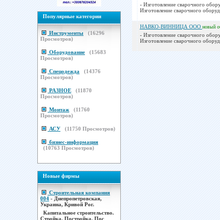
- Изготовление сварочного оборуд
Изготовление сварочного оборудо
Популярные категории
НАВКО-ВИННИЦА ООО
новый
о
Инструменты
(
16296
- Изготовление сварочного оборуд
Просмотров)
Изготовление сварочного оборудо
Оборудование
(
15683
Просмотров)
Спецодежда
(
14376
Просмотров)
РАЗНОЕ
(
11870
Просмотров)
Монтаж
(
11760
Просмотров)
АСУ
(
11750
Просмотров)
бизнес-информация
(
10763
Просмотров)
Новые фирмы
Строительная компания
004
- Днепропетровская,
Украина, Кривой Рог.
Капитальное строительство.
Стройка. Постройка. Пос