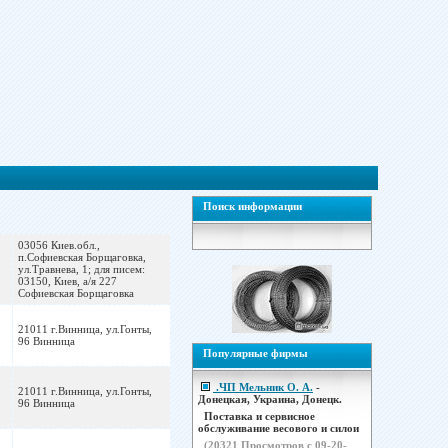
Поиск информации
03056 Киев.обл.,
п.Софиевская Борщаговка,
ул.Травнева, 1; для писем:
03150, Киев, а/я 227
Софиевская Борщаговка
21011 г.Винница, ул.Гонты,
96 Винница
Популярные фирмы
.ЧП Мельник О. А.
-
21011 г.Винница, ул.Гонты,
Донецкая, Украина, Донецк.
96 Винница
Поставка и сервисное
обслуживание весового и силои
(
20321
Просмотров с 09-20-