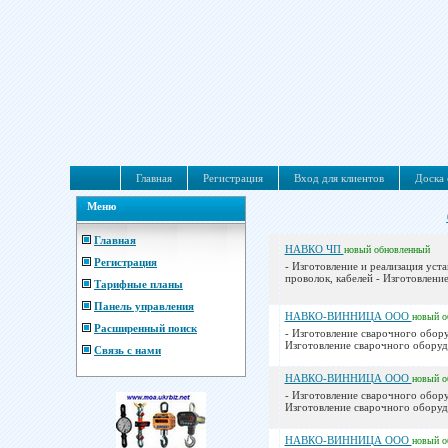
Главная
Регистрация
Вход для клиентов
Доска 
Меню
Главная
НАВКО ЧП
новый
обновленный
Регистрация
- Изготовление и реализация уста
проволок, кабелей - Изготовление
Тарифные планы
Панель управления
НАВКО-ВИННИЦА ООО
новый
о
Расширенный поиск
- Изготовление сварочного оборуд
Изготовление сварочного оборудо
Связь с нами
НАВКО-ВИННИЦА ООО
новый
о
- Изготовление сварочного оборуд
Изготовление сварочного оборудо
НАВКО-ВИННИЦА ООО
новый
о