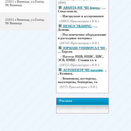
21011 г.Винница, ул.Гонты,
2009)
96 Винница
АВАНТА-ЮГ ЧП фирма
- , ,
Севастополь.
- Инструмент в ассортименте
21011 г.Винница, ул.Гонты,
(
10835
Просмотров с 0-0-)
96 Винница
DESIGN TRADING
- , ,
Донецк.
- Послепечатное оборудование
и расходные материал
(
10745
Просмотров с 0-0-)
ЮРМАШ-УНИВЕРСАЛ ЧП
-
, , Херсон.
- Насосы НЦВ, НЦВС, ЦВС,
ЭСВ, НМШ - Станки эл. в
(
10555
Просмотров с 0-0-)
АГРОЦЕНТР ЧП магазин
- ,
, Купянск.
- Бензопилы, кусторезы,
высоторезы, бензорезы, га
(
9275
Просмотров с 0-0-)
Реклама