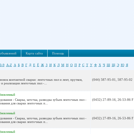
объявлений
Карта сайта
Помощь
0-9
A-Z
А
Б
В
Г
Д
Е
Ё
Ж
З
И
К
Л
М
Н
О
П
Р
С
Т
У
Ф
Х
Ч
Ш
Щ
Э
Ю
Я
новок контактной сварки: ленточных пил и лент, прутков,
(044) 587-95-01, 587-95-02
 и реализация ленточных пил -...
бновленный
ования - Сварка, заточка, разводка зубьев ленточных пил -
(0432) 27-89-16, 26-53-86 F
вания для сварки ленточных п...
бновленный
ования - Сварка, заточка, разводка зубьев ленточных пил -
(0432) 27-89-16, 26-53-86 F
вания для сварки ленточных п...
бновленный