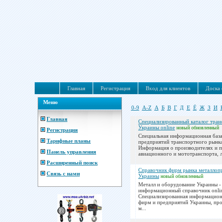
Главная
Регистрация
Вход для клиентов
Доска 
Меню
0-9
A-Z
А
Б
В
Г
Д
Е
Ё
Ж
З
И
Главная
Специализированный каталог тран
Украины online
новый
обновленный
Регистрация
Специальная информационная баз
Тарифные планы
предприятий транспортного рынк
Информация о производителях и 
Панель управления
авиационного и мототранспорта, ле
Расширенный поиск
Справочник фирм рынка металлоп
Связь с нами
Украины
новый
обновленный
Металл и оборудование Украины -
информационный справочник onli
Специализированная информацион
фирм и предприятий Украины, пр
м...