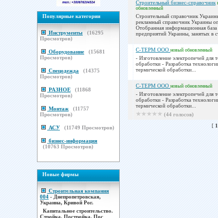
Строительный бизнес-справочник
обновленный
Популярные категории
Строительный справочник Украин
рекламный справочник Украины on
Отобранная информационная база
Инструменты
(
16295
предприятий Украины, занятых в ст
Просмотров)
С-ТЕРМ ООО
новый
обновленный
Оборудование
(
15681
Просмотров)
- Изготовление электропечей для 
обработки - Разработка технологи
термической обработки...
Спецодежда
(
14375
Просмотров)
С-ТЕРМ ООО
новый
обновленный
РАЗНОЕ
(
11868
- Изготовление электропечей для 
Просмотров)
обработки - Разработка технологи
термической обработки...
Монтаж
(
11757
Просмотров)
(44 голосов)
[
1
АСУ
(
11749
Просмотров)
бизнес-информация
(
10763
Просмотров)
Новые фирмы
Строительная компания
004
- Днепропетровская,
Украина, Кривой Рог.
Капитальное строительство.
Стройка. Постройка. Пос