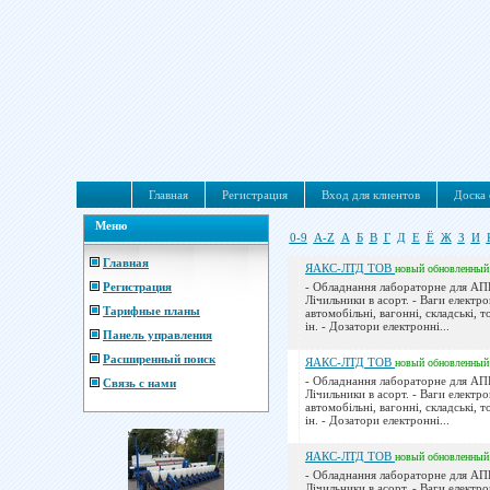
Главная
Регистрация
Вход для клиентов
Доска 
Меню
0-9
A-Z
А
Б
В
Г
Д
Е
Ё
Ж
З
И
Главная
ЯАКС-ЛТД ТОВ
новый
обновленный
Регистрация
- Обладнання лабораторне для АП
Лічильники в асорт. - Ваги електро
Тарифные планы
автомобільні, вагонні, складські, т
ін. - Дозатори електронні...
Панель управления
Расширенный поиск
ЯАКС-ЛТД ТОВ
новый
обновленный
- Обладнання лабораторне для АП
Связь с нами
Лічильники в асорт. - Ваги електро
автомобільні, вагонні, складські, т
ін. - Дозатори електронні...
ЯАКС-ЛТД ТОВ
новый
обновленный
- Обладнання лабораторне для АП
Лічильники в асорт. - Ваги електро