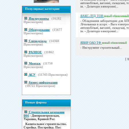
автомобільні, вагонні, складські, т
ін. - Дозатори електронні...
Популярные категории
ЯАКС-ЛТД ТОВ
новый
обновленный
Инструменты
(
16282
- Обладнання лабораторне для АП
Просмотров)
Лічильники в асорт. - Ваги електро
автомобільні, вагонні, складські, т
Оборудование
(
15677
ін. - Дозатори електронні...
Просмотров)
Спецодежда
(
14368
ЯВИР ОАО ТФ
новый
обновленный
Просмотров)
- Инструмент строительный...
РАЗНОЕ
(
11862
Просмотров)
[
1
Монтаж
(
11750
Просмотров)
АСУ
(
11743
Просмотров)
бизнес-информация
(
10755
Просмотров)
Новые фирмы
Строительная компания
004
- Днепропетровская,
Украина, Кривой Рог.
Капитальное строительство.
Стройка. Постройка. Пос