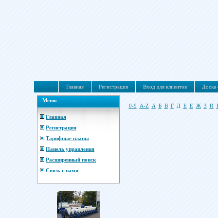
Главная
Регистрация
Вход для клиентов
Доска 
Меню
0-9
A-Z
А
Б
В
Г
Д
Е
Ё
Ж
З
И
Главная
Регистрация
Тарифные планы
Панель управления
Расширенный поиск
Связь с нами