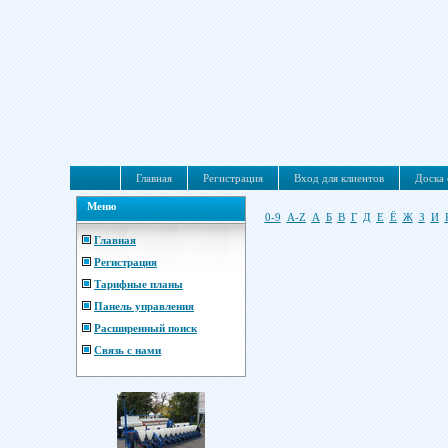
Главная
Регистрация
Вход для клиентов
Доска 
Меню
0-9
A-Z
А
Б
В
Г
Д
Е
Ё
Ж
З
И
Главная
Регистрация
Тарифные планы
Панель управления
Расширенный поиск
Связь с нами