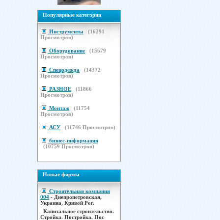
Популярные категории
Инструменты
(
16291
Просмотров)
Оборудование
(
15679
Просмотров)
Спецодежда
(
14372
Просмотров)
РАЗНОЕ
(
11866
Просмотров)
Монтаж
(
11754
Просмотров)
АСУ
(
11746
Просмотров)
бизнес-информация
(
10759
Просмотров)
Новые фирмы
Строительная компания
004
- Днепропетровская,
Украина, Кривой Рог.
Капитальное строительство.
Стройка. Постройка. Пос