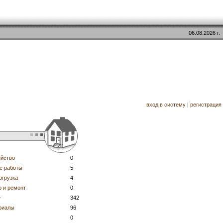
06.08.2026 г.
вход в систему
|
регистрация
яйство
0
е работы
5
огрузка
4
о и ремонт
0
е
342
риалы
96
0