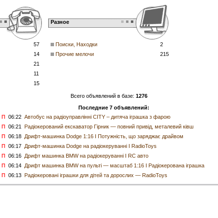
Разное
57
Поиски, Находки
2
14
Прочие мелочи
215
21
11
15
Всего объявлений в базе:
1276
Последние 7 объявлений:
П
06:22
Автобус на радіоуправлінні CITY – дитяча іграшка з фарою
П
06:21
Радіокерований екскаватор Гірник — повний привід, металевий ківш
П
06:18
Дрифт-машинка Dodge 1:16 I Потужність, що заряджає драйвом
П
06:17
Дрифт-машинка Dodge на радіокеруванні I RadioToys
П
06:16
Дрифт машинка BMW на радіокеруванні I RC авто
П
06:14
Дрифт машинка BMW на пульті — масштаб 1:16 I Радіокерована іграшка
П
06:13
Радіокеровані іграшки для дітей та дорослих — RadioToys