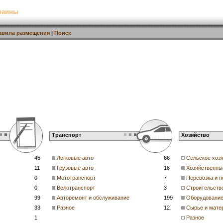
раины
авила размещения
|
Поиск
Транспорт
Хозяйство
45
Легковые авто
66
Сельское хоз
11
Грузовые авто
18
Хозяйственны
0
Мототранспорт
7
Перевозка и п
0
Велотранспорт
3
Строительств
99
Авторемонт и обслуживание
199
Оборудовани
33
Разное
12
Сырье и мате
1
Разное