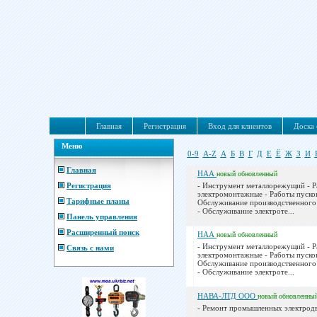
Главная
Регистрация
Вход для клиентов
Доска 
Меню
0-9
A-Z
А
Б
В
Г
Д
Е
Ё
Ж
З
И
Главная
НАА
новый
обновленный
Регистрация
- Инструмент металлорежущий - 
электромонтажные - Работы пуско
Тарифные планы
Обслуживание производственного
- Обслуживание электроте...
Панель управления
Расширенный поиск
НАА
новый
обновленный
- Инструмент металлорежущий - 
Связь с нами
электромонтажные - Работы пуско
Обслуживание производственного
- Обслуживание электроте...
НАВА-ЛТД ООО
новый
обновленны
- Ремонт промышленных электродв