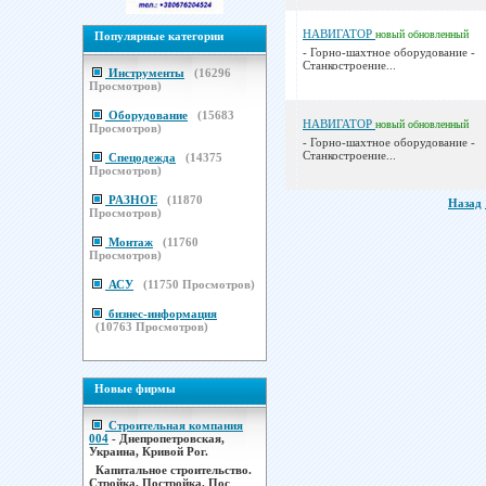
НАВИГАТОР
новый
обновленный
Популярные категории
- Горно-шахтное оборудование -
Станкостроение...
Инструменты
(
16296
Просмотров)
Оборудование
(
15683
НАВИГАТОР
новый
обновленный
Просмотров)
- Горно-шахтное оборудование -
Станкостроение...
Спецодежда
(
14375
Просмотров)
РАЗНОЕ
(
11870
Назад
Просмотров)
Монтаж
(
11760
Просмотров)
АСУ
(
11750
Просмотров)
бизнес-информация
(
10763
Просмотров)
Новые фирмы
Строительная компания
004
- Днепропетровская,
Украина, Кривой Рог.
Капитальное строительство.
Стройка. Постройка. Пос