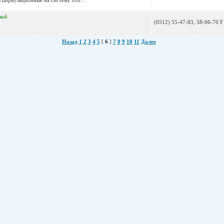
 циркуляционные на систему ото...
ный
(0512) 55-47-83, 58-06-70 F
Назад
1
2
3
4
5
[
6
]
7
8
9
10
11
Далее