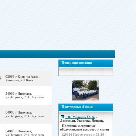
Поиск информации
02068 г.Киев, ул.Алма-
5
Атинская, 2/1 Киев
54008 г.Николаев,
ул.Чигрина, 234 Николаев
Популярные фирмы
54008 г.Николаев,
ул.Чигрина, 234 Николаев
.ЧП Мельник О. А.
-
Донецкая, Украина, Донецк.
Поставка и сервисное
обслуживание весового и силои
54008 г.Николаев,
(
20316
Просмотров с 09-20-
ул.Чигрина, 234 Николаев