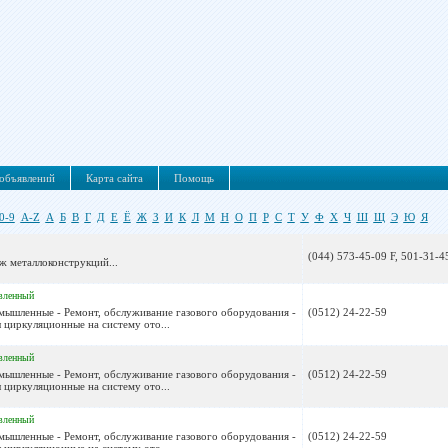
объявлений
Карта сайта
Помощь
0-9
A-Z
А
Б
В
Г
Д
Е
Ё
Ж
З
И
К
Л
М
Н
О
П
Р
С
Т
У
Ф
Х
Ч
Ш
Щ
Э
Ю
Я
(044) 573-45-09 F, 501-31-4
ж металлоконструкций...
вленный
омышленные - Ремонт, обслуживание газового оборудования -
(0512) 24-22-59
 циркуляционные на систему ото...
вленный
омышленные - Ремонт, обслуживание газового оборудования -
(0512) 24-22-59
 циркуляционные на систему ото...
вленный
омышленные - Ремонт, обслуживание газового оборудования -
(0512) 24-22-59