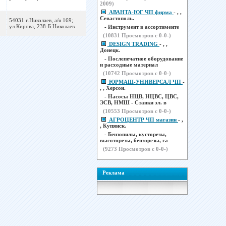
2009)
АВАНТА-ЮГ ЧП фирма
- , ,
Севастополь.
54031 г.Николаев, а/я 169;
ул.Кирова, 238-Б Николаев
- Инструмент в ассортименте
(
10831
Просмотров с 0-0-)
DESIGN TRADING
- , ,
Донецк.
- Послепечатное оборудование
и расходные материал
(
10742
Просмотров с 0-0-)
ЮРМАШ-УНИВЕРСАЛ ЧП
-
, , Херсон.
- Насосы НЦВ, НЦВС, ЦВС,
ЭСВ, НМШ - Станки эл. в
(
10553
Просмотров с 0-0-)
АГРОЦЕНТР ЧП магазин
- ,
, Купянск.
- Бензопилы, кусторезы,
высоторезы, бензорезы, га
(
9273
Просмотров с 0-0-)
Реклама