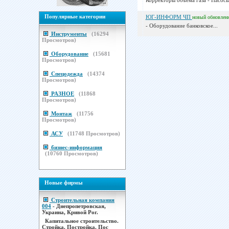
Корректоры объема газа - Насосы
Популярные категории
ЮГ-ИНФОРМ ЧП
новый
обновлен
- Оборудование банковское...
Инструменты
(
16294
Просмотров)
Оборудование
(
15681
Просмотров)
Спецодежда
(
14374
Просмотров)
РАЗНОЕ
(
11868
Просмотров)
Монтаж
(
11756
Просмотров)
АСУ
(
11748
Просмотров)
бизнес-информация
(
10760
Просмотров)
Новые фирмы
Строительная компания
004
- Днепропетровская,
Украина, Кривой Рог.
Капитальное строительство.
Стройка. Постройка. Пос