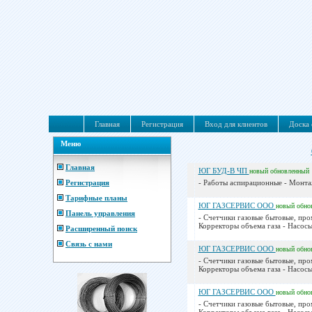
Главная
Регистрация
Вход для клиентов
Доска 
Меню
Главная
ЮГ БУД-В ЧП
новый
обновленный
Регистрация
- Работы аспирационные - Монта
Тарифные планы
ЮГ ГАЗСЕРВИС ООО
новый
обно
Панель управления
- Счетчики газовые бытовые, пр
Корректоры объема газа - Насосы
Расширенный поиск
Связь с нами
ЮГ ГАЗСЕРВИС ООО
новый
обно
- Счетчики газовые бытовые, пр
Корректоры объема газа - Насосы
ЮГ ГАЗСЕРВИС ООО
новый
обно
- Счетчики газовые бытовые, пр