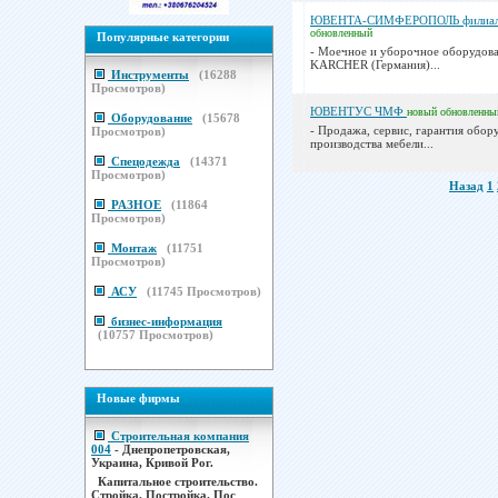
ЮВЕНТА-СИМФЕРОПОЛЬ филиа
обновленный
Популярные категории
- Моечное и уборочное оборудова
KARCHER (Германия)...
Инструменты
(
16288
Просмотров)
ЮВЕНТУС ЧМФ
новый
обновленны
Оборудование
(
15678
- Продажа, сервис, гарантия обор
Просмотров)
производства мебели...
Спецодежда
(
14371
Просмотров)
Назад
1
РАЗНОЕ
(
11864
Просмотров)
Монтаж
(
11751
Просмотров)
АСУ
(
11745
Просмотров)
бизнес-информация
(
10757
Просмотров)
Новые фирмы
Строительная компания
004
- Днепропетровская,
Украина, Кривой Рог.
Капитальное строительство.
Стройка. Постройка. Пос