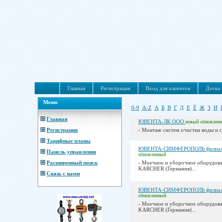
Главная
Регистрация
Вход для клиентов
Доска 
Меню
0-9
A-Z
А
Б
В
Г
Д
Е
Ё
Ж
З
И
Главная
ЮВЕНТА-ЛК ООО
новый
обновлен
Регистрация
- Монтаж систем очистки воды и с
Тарифные планы
ЮВЕНТА-СИМФЕРОПОЛЬ филиа
Панель управления
обновленный
Расширенный поиск
- Моечное и уборочное оборудова
KARCHER (Германия)...
Связь с нами
ЮВЕНТА-СИМФЕРОПОЛЬ филиа
обновленный
- Моечное и уборочное оборудова
KARCHER (Германия)...