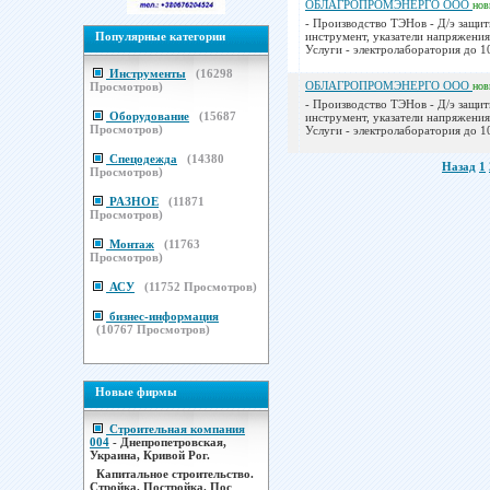
ОБЛАГРОПРОМЭНЕРГО ООО
но
- Производство ТЭНов - Д/э защит
Популярные категории
инструмент, указатели напряжения
Услуги - электролаборатория до 10
Инструменты
(
16298
ОБЛАГРОПРОМЭНЕРГО ООО
Просмотров)
но
- Производство ТЭНов - Д/э защит
Оборудование
(
15687
инструмент, указатели напряжения
Просмотров)
Услуги - электролаборатория до 10
Спецодежда
(
14380
Назад
1
Просмотров)
РАЗНОЕ
(
11871
Просмотров)
Монтаж
(
11763
Просмотров)
АСУ
(
11752
Просмотров)
бизнес-информация
(
10767
Просмотров)
Новые фирмы
Строительная компания
004
- Днепропетровская,
Украина, Кривой Рог.
Капитальное строительство.
Стройка. Постройка. Пос