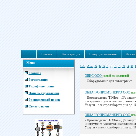
Главная
Регистрация
Вход для клиентов
Доска 
Меню
0-9
A-Z
А
Б
В
Г
Д
Е
Ё
Ж
З
И
Главная
ОБИС ООО
новый
обновленный
Регистрация
- Оборудование для автосервиса...
Тарифные планы
ОБЛАГРОПРОМЭНЕРГО ООО
но
Панель управления
- Производство ТЭНов - Д/э защит
Расширенный поиск
инструмент, указатели напряжения
Услуги - электролаборатория до 10
Связь с нами
ОБЛАГРОПРОМЭНЕРГО ООО
но
- Производство ТЭНов - Д/э защит
инструмент, указатели напряжения
Услуги - электролаборатория до 10