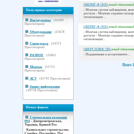
ОБЕРИГ-Ф ООО
новый
обновленны
- Монтаж систем наблюдения, кон
Популярные категории
доступа - Монтаж охранно-пожа
сигнализации...
Инструменты
(
16289
Просмотров)
ОБЕРИГ-Ф ООО
новый
обновленны
Оборудование
(
15678
- Монтаж систем наблюдения, кон
Просмотров)
доступа - Монтаж охранно-пожа
сигнализации...
Спецодежда
(
14371
Просмотров)
ОБЕРТ-ПЛЮС ПП
новый
обновленн
- Подшипники в ассортименте...
РАЗНОЕ
(
11865
Просмотров)
Назад
Монтаж
(
11753
Просмотров)
АСУ
(
11745
Просмотров)
бизнес-информация
(
10758
Просмотров)
Новые фирмы
Строительная компания
004
- Днепропетровская,
Украина, Кривой Рог.
Капитальное строительство.
Стройка. Постройка. Пос