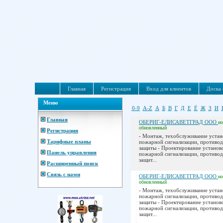
Главная
Регистрация
Вход для клиентов
Доска 
Меню
0-9
A-Z
А
Б
В
Г
Д
Е
Ё
Ж
З
И
Главная
ОБЕРИГ-ЕЛИСАВЕТГРАД ООО
н
обновленный
Регистрация
- Монтаж, техобслуживание устан
Тарифные планы
пожарной сигнализации, противо
защиты - Проектирование установ
Панель управления
пожарной сигнализации, противо
защит...
Расширенный поиск
Связь с нами
ОБЕРИГ-ЕЛИСАВЕТГРАД ООО
н
обновленный
- Монтаж, техобслуживание устан
пожарной сигнализации, противо
защиты - Проектирование установ
пожарной сигнализации, противо
защит...