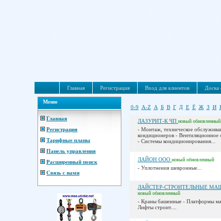
Главная
Регистрация
Вход для клиентов
Доска 
Меню
0-9
A-Z
А
Б
В
Г
Д
Е
Ё
Ж
З
И
Главная
ЛАЗУРИТ-К ЧП
новый
обновленный
Регистрация
- Монтаж, техническое обслужива
кондиционеров - Вентиляционное
Тарифные планы
- Системы кондиционирования...
Панель управления
ЛАЙОН ООО
новый
обновленный
Расширенный поиск
- Уплотнения шевронные...
Связь с нами
ЛАЙСТЕР-СТРОИТЕЛЬНЫЕ МА
новый
обновленный
- Краны башенные - Платформы ма
Лифты строит....