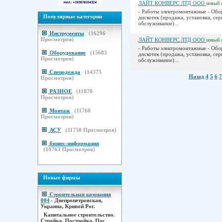
ЛАЙТ КОНВЕРС ЛТД ООО
новый
- Работы электромонтажные - Обо
Популярные категории
дискотек (продажа, установка, се
обслуживание)...
Инструменты
(
16296
Просмотров)
ЛАЙТ КОНВЕРС ЛТД ООО
новый
- Работы электромонтажные - Обо
Оборудование
(
15683
дискотек (продажа, установка, се
Просмотров)
обслуживание)...
Спецодежда
(
14375
Назад
4
5
6
7
Просмотров)
РАЗНОЕ
(
11870
Просмотров)
Монтаж
(
11760
Просмотров)
АСУ
(
11750
Просмотров)
бизнес-информация
(
10763
Просмотров)
Новые фирмы
Строительная компания
004
- Днепропетровская,
Украина, Кривой Рог.
Капитальное строительство.
Стройка. Постройка. Пос