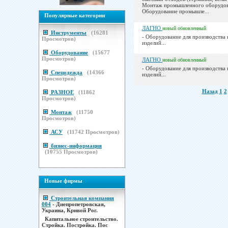
Монтаж промышленного оборудов
Оборудование промышле...
Популярные категории
ЛАГНО
новый
обновленный
Инструменты
(
16281
- Оборудование для производства
Просмотров)
изделий...
Оборудование
(
15677
Просмотров)
ЛАГНО
новый
обновленный
- Оборудование для производства
Спецодежда
(
14366
изделий...
Просмотров)
Назад
1
2
РАЗНОЕ
(
11862
Просмотров)
Монтаж
(
11750
Просмотров)
АСУ
(
11742
Просмотров)
бизнес-информация
(
10755
Просмотров)
Новые фирмы
Строительная компания
004
- Днепропетровская,
Украина, Кривой Рог.
Капитальное строительство.
Стройка. Постройка. Пос