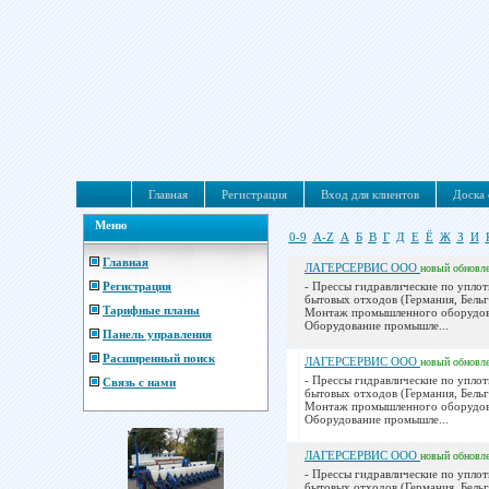
Главная
Регистрация
Вход для клиентов
Доска 
Меню
0-9
A-Z
А
Б
В
Г
Д
Е
Ё
Ж
З
И
Главная
ЛАГЕРСЕРВИС ООО
новый
обновл
Регистрация
- Прессы гидравлические по упло
бытовых отходов (Германия, Бельг
Тарифные планы
Монтаж промышленного оборудов
Оборудование промышле...
Панель управления
Расширенный поиск
ЛАГЕРСЕРВИС ООО
новый
обновл
- Прессы гидравлические по упло
Связь с нами
бытовых отходов (Германия, Бельг
Монтаж промышленного оборудов
Оборудование промышле...
ЛАГЕРСЕРВИС ООО
новый
обновл
- Прессы гидравлические по упло
бытовых отходов (Германия, Бельг