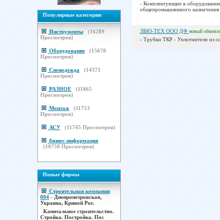
- Комплектующие к оборудованию
общепромышленного назначения -
Популярные категории
ЛБЮ-ТЕХ ООО ДФ
Инструменты
(
16289
новый
обновл
Просмотров)
- Трубки ТКР - Уплотнители из с
Оборудование
(
15678
Просмотров)
Спецодежда
(
14371
Просмотров)
РАЗНОЕ
(
11865
Просмотров)
Монтаж
(
11753
Просмотров)
АСУ
(
11745
Просмотров)
бизнес-информация
(
10758
Просмотров)
Новые фирмы
Строительная компания
004
- Днепропетровская,
Украина, Кривой Рог.
Капитальное строительство.
Стройка. Постройка. Пос