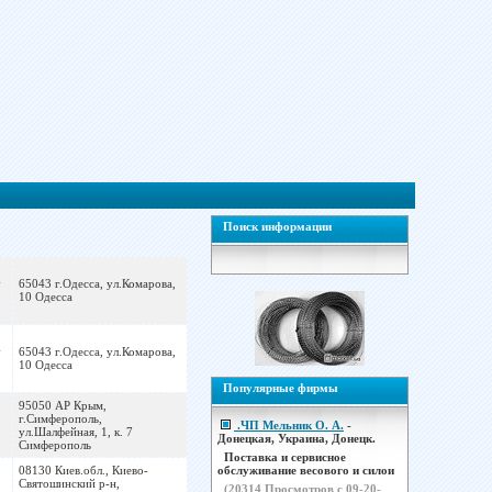
Поиск информации
-
65043 г.Одесса, ул.Комарова,
10 Одесса
-
65043 г.Одесса, ул.Комарова,
10 Одесса
Популярные фирмы
95050 АР Крым,
г.Симферополь,
.ЧП Мельник О. А.
-
ул.Шалфейная, 1, к. 7
Донецкая, Украина, Донецк.
Симферополь
Поставка и сервисное
08130 Киев.обл., Киево-
обслуживание весового и силои
Святошинский р-н,
(
20314
Просмотров с 09-20-