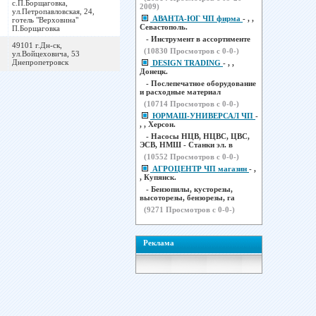
с.П.Борщаговка,
2009)
ул.Петропавловская, 24,
АВАНТА-ЮГ ЧП фирма
- , ,
готель "Верховина"
Севастополь.
П.Борщаговка
- Инструмент в ассортименте
49101 г.Дн-ск,
(
10830
Просмотров с 0-0-)
ул.Войцеховича, 53
Днепропетровск
DESIGN TRADING
- , ,
Донецк.
- Послепечатное оборудование
и расходные материал
(
10714
Просмотров с 0-0-)
ЮРМАШ-УНИВЕРСАЛ ЧП
-
, , Херсон.
- Насосы НЦВ, НЦВС, ЦВС,
ЭСВ, НМШ - Станки эл. в
(
10552
Просмотров с 0-0-)
АГРОЦЕНТР ЧП магазин
- ,
, Купянск.
- Бензопилы, кусторезы,
высоторезы, бензорезы, га
(
9271
Просмотров с 0-0-)
Реклама