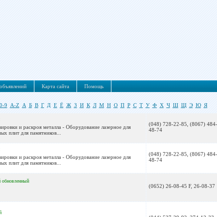
объявлений
Карта сайта
Помощь
0-9
A-Z
А
Б
В
Г
Д
Е
Ё
Ж
З
И
К
Л
М
Н
О
П
Р
С
Т
У
Ф
Х
Ч
Ш
Щ
Э
Ю
Я
(048) 728-22-85, (8067) 484
вировки и раскроя металла - Оборудование лазерное для
48-74
х плит для памятников...
(048) 728-22-85, (8067) 484
вировки и раскроя металла - Оборудование лазерное для
48-74
х плит для памятников...
й
обновленный
(0652) 26-08-45 F, 26-08-37
й