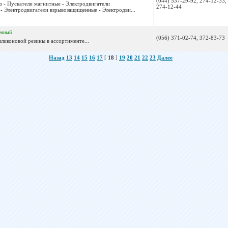
(044) 537-29-92, 274-12-33,
 - Пускатели магнитные - Электродвигатели
274-12-44
 Электродвигатели взрывозащищенные - Электродви...
енный
(056) 371-02-74, 372-83-73
иликоновой резины в ассортименте...
Назад
13
14
15
16
17
[
18
]
19
20
21
22
23
Далее