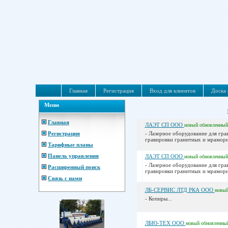
Главная
Регистрация
Вход для клиентов
Доска 
Меню
Главная
ЛАЭТ СП ООО
новый
обновленный
Регистрация
- Лазерное оборудование для гра
гравировки гранитных и мраморны
Тарифные планы
Панель управления
ЛАЭТ СП ООО
новый
обновленный
- Лазерное оборудование для гра
Расширенный поиск
гравировки гранитных и мраморны
Связь с нами
ЛБ-СЕРВИС ЛТД РКА ООО
новы
- Копиры...
ЛБЮ-ТЕХ ООО
новый
обновленны