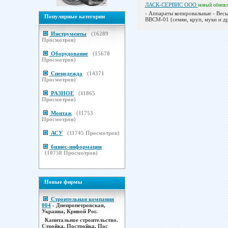
ЛАСК-СЕРВИС ООО
новый
обнов
- Аппараты копировальные - Вес
Популярные категории
ВВСМ-01 (семян, круп, муки и др.
Инструменты
(
16289
Просмотров)
Оборудование
(
15678
Просмотров)
Спецодежда
(
14371
Просмотров)
РАЗНОЕ
(
11865
Просмотров)
Монтаж
(
11753
Просмотров)
АСУ
(
11745
Просмотров)
бизнес-информация
(
10758
Просмотров)
Новые фирмы
Строительная компания
004
- Днепропетровская,
Украина, Кривой Рог.
Капитальное строительство.
Стройка. Постройка. Пос