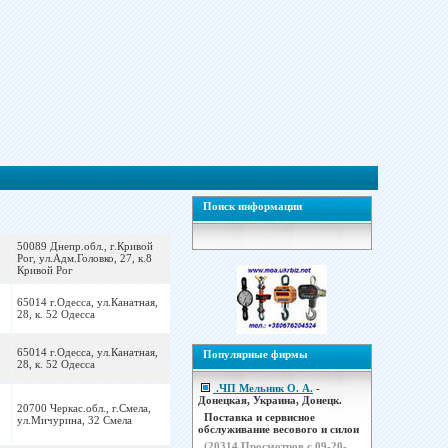
Поиск информации
50089 Днепр.обл., г.Кривой
Рог, ул.Адм.Головко, 27, к.8
Кривой Рог
65014 г.Одесса, ул.Канатная,
28, к. 52 Одесса
65014 г.Одесса, ул.Канатная,
Популярные фирмы
28, к. 52 Одесса
.ЧП Мельник О. А.
-
Донецкая, Украина, Донецк.
20700 Черкас.обл., г.Смела,
Поставка и сервисное
ул.Мичурина, 32 Смела
обслуживание весового и силои
(
20314
Просмотров с 09-20-