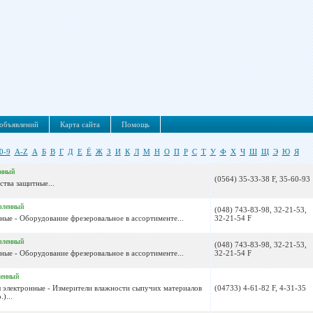
объявлений
Карта сайта
Помощь
0-9
A-Z
А
Б
В
Г
Д
Е
Ё
Ж
З
И
К
Л
М
Н
О
П
Р
С
Т
У
Ф
Х
Ч
Ш
Щ
Э
Ю
Я
енный
(0564) 35-33-38 F, 35-60-93
ства защитные...
вленный
(048) 743-83-98, 32-21-53,
ые - Оборудование фрезеровальное в ассортименте...
32-21-54 F
вленный
(048) 743-83-98, 32-21-53,
ые - Оборудование фрезеровальное в ассортименте...
32-21-54 F
ленный
ы электронные - Измерители влажности сыпучих материалов
(04733) 4-61-82 F, 4-31-35
)...