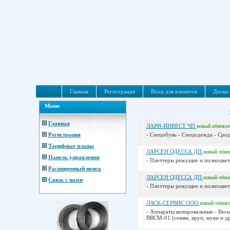
Главная
Регистрация
Вход для клиентов
Доска 
Меню
Главная
ЛАРИ-ИНВЕСТ ЧП
новый
обновл
Регистрация
- Спецобувь - Спецодежда - Сред
Тарифные планы
ЛАРСЕН ОДЕССА ДП
новый
обно
Панель управления
- Плоттеры режущие и полноцветн
Расширенный поиск
ЛАРСЕН ОДЕССА ДП
новый
обно
Связь с нами
- Плоттеры режущие и полноцветн
ЛАСК-СЕРВИС ООО
новый
обнов
- Аппараты копировальные - Вес
ВВСМ-01 (семян, круп, муки и др.