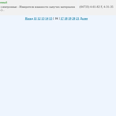
ленный
ы электронные - Измерители влажности сыпучих материалов
(04733) 4-61-82 F, 4-31-35
)...
Назад
11
12
13
14
15
[
16
]
17
18
19
20
21
Далее