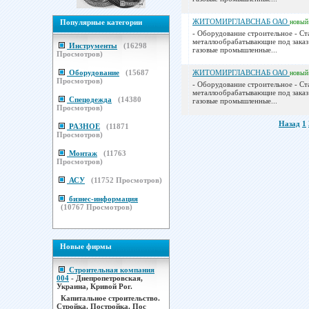
ЖИТОМИРГЛАВСНАБ ОАО
Популярные категории
новый
- Оборудование строительное - Ст
металлообрабатывающие под заказ
Инструменты
(
16298
газовые промышленные...
Просмотров)
Оборудование
(
15687
ЖИТОМИРГЛАВСНАБ ОАО
новый
Просмотров)
- Оборудование строительное - Ст
металлообрабатывающие под заказ
Спецодежда
(
14380
газовые промышленные...
Просмотров)
Назад
1
РАЗНОЕ
(
11871
Просмотров)
Монтаж
(
11763
Просмотров)
АСУ
(
11752
Просмотров)
бизнес-информация
(
10767
Просмотров)
Новые фирмы
Строительная компания
004
- Днепропетровская,
Украина, Кривой Рог.
Капитальное строительство.
Стройка. Постройка. Пос