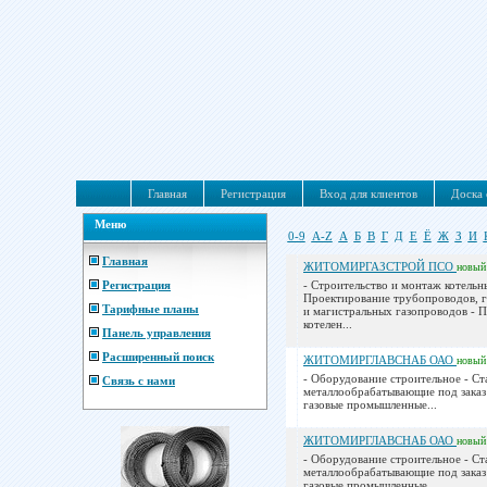
Главная
Регистрация
Вход для клиентов
Доска 
Меню
0-9
A-Z
А
Б
В
Г
Д
Е
Ё
Ж
З
И
Главная
ЖИТОМИРГАЗСТРОЙ ПСО
новый
Регистрация
- Строительство и монтаж котельн
Проектирование трубопроводов, 
Тарифные планы
и магистральных газопроводов - 
котелен...
Панель управления
Расширенный поиск
ЖИТОМИРГЛАВСНАБ ОАО
новый
- Оборудование строительное - Ст
Связь с нами
металлообрабатывающие под заказ
газовые промышленные...
ЖИТОМИРГЛАВСНАБ ОАО
новый
- Оборудование строительное - Ст
металлообрабатывающие под заказ
газовые промышленные...