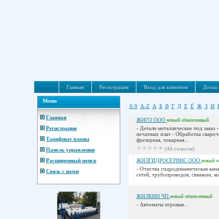
Главная
Регистрация
Вход для клиентов
Доска 
Меню
0-9
A-Z
А
Б
В
Г
Д
Е
Ё
Ж
З
И
Главная
ЖИГО ООО
новый
обновленный
Регистрация
- Детали металлические под заказ
печатных плат - Обработка сварочн
Тарифные планы
фрезерная, токарная...
(44 голосов)
Панель управления
Расширенный поиск
ЖИЛГИДРОСЕРВИС ООО
новый
о
- Очистка гидродинамическая кан
Связь с нами
сетей, трубопроводов, скважин, ко
ЖИЛКИН ЧП
новый
обновленный
- Автоматы игровые...