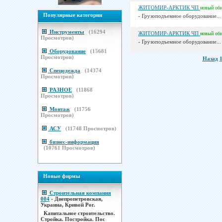
ЖИТОМИР-АРКТИК ЧП
новый
об
Популярные категории
- Грузоподъемное оборудование...
Инструменты
(
16294
ЖИТОМИР-АРКТИК ЧП
новый
об
Просмотров)
- Грузоподъемное оборудование...
Оборудование
(
15681
Просмотров)
Назад
Спецодежда
(
14374
Просмотров)
РАЗНОЕ
(
11868
Просмотров)
Монтаж
(
11756
Просмотров)
АСУ
(
11748
Просмотров)
бизнес-информация
(
10761
Просмотров)
Новые фирмы
Строительная компания
004
- Днепропетровская,
Украина, Кривой Рог.
Капитальное строительство.
Стройка. Постройка. Пос