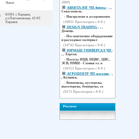
2009)
Львов
АВАНТА-ЮГ ЧП фирма
- , ,
Севастополь.
61001 г.Харьков,
6
- Инструмент в ассортименте
ул.Плехановская, 41/43
Харьков
(
10831
Просмотров с 0-0-)
DESIGN TRADING
- , ,
Донецк.
- Послепечатное оборудование
и расходные материал
(
10742
Просмотров с 0-0-)
ЮРМАШ-УНИВЕРСАЛ ЧП
-
, , Херсон.
- Насосы НЦВ, НЦВС, ЦВС,
ЭСВ, НМШ - Станки эл. в
(
10553
Просмотров с 0-0-)
АГРОЦЕНТР ЧП магазин
- ,
, Купянск.
- Бензопилы, кусторезы,
высоторезы, бензорезы, га
(
9273
Просмотров с 0-0-)
Реклама