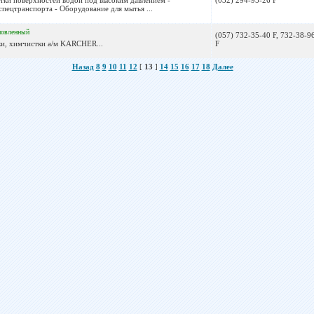
тки поверхностей водой под высоким давлением -
(032) 294-95-26 F
спецтранспорта - Оборудование для мытья ...
новленный
(057) 732-35-40 F, 732-38-9
ки, химчистки а/м KARCHER...
F
Назад
8
9
10
11
12
[
13
]
14
15
16
17
18
Далее