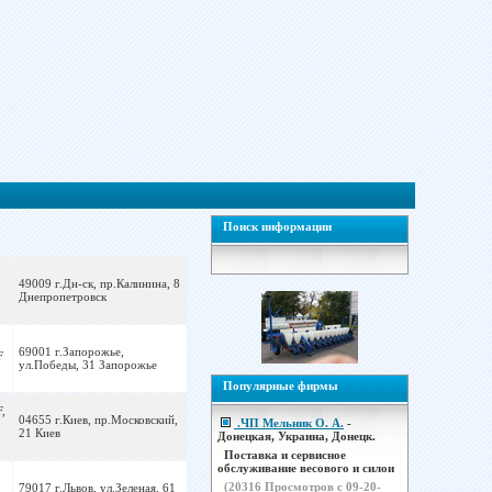
Поиск информации
49009 г.Дн-ск, пр.Калинина, 8
Днепропетровск
69001 г.Запорожье,
F
ул.Победы, 31 Запорожье
Популярные фирмы
,
04655 г.Киев, пр.Московский,
.ЧП Мельник О. А.
-
21 Киев
Донецкая, Украина, Донецк.
Поставка и сервисное
обслуживание весового и силои
(
20316
Просмотров с 09-20-
79017 г.Львов, ул.Зеленая, 61