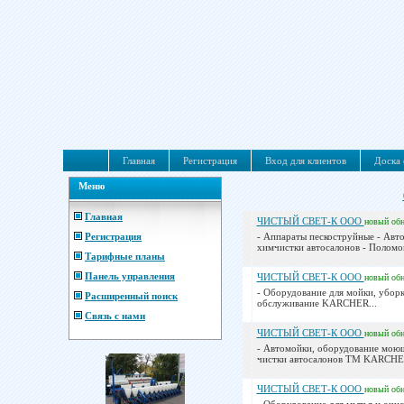
Главная
Регистрация
Вход для клиентов
Доска 
Меню
Главная
ЧИСТЫЙ СВЕТ-К ООО
новый
об
Регистрация
- Аппараты пескоструйные - Авт
химчистки автосалонов - Поломой
Тарифные планы
Панель управления
ЧИСТЫЙ СВЕТ-К ООО
новый
об
- Оборудование для мойки, убор
Расширенный поиск
обслуживание KARCHER...
Связь с нами
ЧИСТЫЙ СВЕТ-К ООО
новый
об
- Автомойки, оборудование мою
чистки автосалонов ТМ KARCHER
ЧИСТЫЙ СВЕТ-К ООО
новый
об