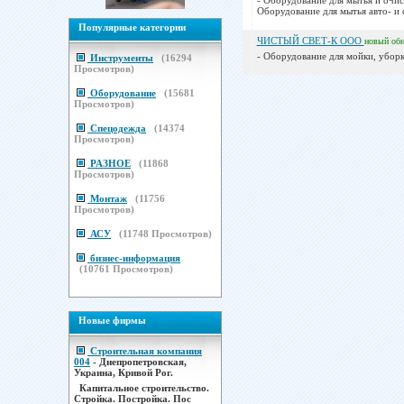
- Оборудование для мытья и очис
Оборудование для мытья авто- и 
Популярные категории
ЧИСТЫЙ СВЕТ-К ООО
новый
об
- Оборудование для мойки, убор
Инструменты
(
16294
Просмотров)
Оборудование
(
15681
Просмотров)
Спецодежда
(
14374
Просмотров)
РАЗНОЕ
(
11868
Просмотров)
Монтаж
(
11756
Просмотров)
АСУ
(
11748
Просмотров)
бизнес-информация
(
10761
Просмотров)
Новые фирмы
Строительная компания
004
- Днепропетровская,
Украина, Кривой Рог.
Капитальное строительство.
Стройка. Постройка. Пос