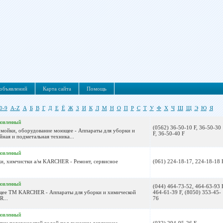
объявлений
Карта сайта
Помощь
0-9
A-Z
А
Б
В
Г
Д
Е
Ё
Ж
З
И
К
Л
М
Н
О
П
Р
С
Т
У
Ф
Х
Ч
Ш
Щ
Э
Ю
Я
новленный
(0562) 36-50-10 F, 36-50-30
омойки, оборудование моющее - Аппараты для уборки и
F, 36-50-40 F
ная и подметальная техника...
новленный
ки, химчистки а/м KARCHER - Ремонт, сервисное
(061) 224-18-17, 224-18-18 
новленный
(044) 464-73-52, 464-63-93 F
щее ТМ KARCHER - Аппараты для уборки и химической
464-61-39 F, (8050) 353-45-
...
76
новленный