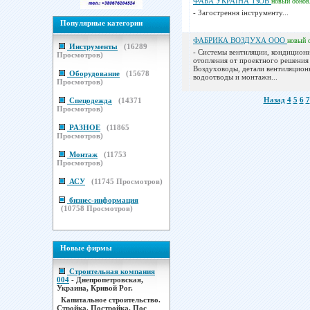
ФАБА УКРАЇНА ТзОВ
новый
обнов
- Загострення інструменту...
Популярные категории
ФАБРИКА ВОЗДУХА ООО
новый
Инструменты
(
16289
- Системы вентиляции, кондицион
Просмотров)
отопления от проектного решения
Воздуховоды, детали вентиляцион
Оборудование
(
15678
водоотводы и монтажн...
Просмотров)
Назад
4
5
6
7
Спецодежда
(
14371
Просмотров)
РАЗНОЕ
(
11865
Просмотров)
Монтаж
(
11753
Просмотров)
АСУ
(
11745
Просмотров)
бизнес-информация
(
10758
Просмотров)
Новые фирмы
Строительная компания
004
- Днепропетровская,
Украина, Кривой Рог.
Капитальное строительство.
Стройка. Постройка. Пос