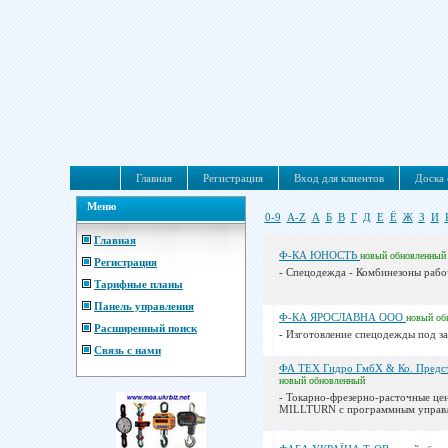
Главная
Регистрация
Вход для клиентов
Доска 
Меню
0-9
A-Z
А
Б
В
Г
Д
Е
Ё
Ж
З
И
Главная
Ф-КА ЮНОСТЬ
новый
обновленный
Регистрация
- Спецодежда - Комбинезоны рабоч
Тарифные планы
Панель управления
Ф-КА ЯРОСЛАВНА ООО
новый
об
Расширенный поиск
- Изготовление спецодежды под зак
Связь с нами
ФА ТЕХ Гидро ГмбХ & Ко. Предст
новый
обновленный
- Токарно-фрезерно-расточные ц
MILLTURN с программным управл