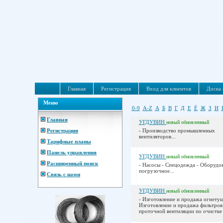
Главная
Регистрация
Вход для клиентов
Доска 
Меню
0-9
A-Z
А
Б
В
Г
Д
Е
Ё
Ж
З
И
Главная
УГДУВИН
новый
обновленный
Регистрация
- Производство промышленных
вентиляторов...
Тарифные планы
Панель управления
УГДУВИН
новый
обновленный
Расширенный поиск
- Насосы - Спецодежда - Оборудо
погрузочное...
Связь с нами
УГДУВИН
новый
обновленный
- Изготовление и продажа огнетуш
Изготовление и продажа фильтров
проточной вентиляции по очистке 