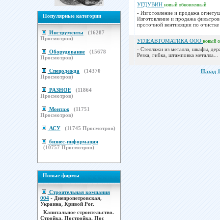
УГДУВИН
новый
обновленный
- Изготовление и продажа огнетуш
Популярные категории
Изготовление и продажа фильтров
проточной вентиляции по очистке 
Инструменты
(
16287
Просмотров)
УГЛЕАВТОМАТИКА ООО
новый
- Стеллажи из металла, шкафы, дер
Оборудование
(
15678
Резка, гибка, штамповка металла...
Просмотров)
Спецодежда
(
14370
Назад
Просмотров)
РАЗНОЕ
(
11864
Просмотров)
Монтаж
(
11751
Просмотров)
АСУ
(
11745
Просмотров)
бизнес-информация
(
10757
Просмотров)
Новые фирмы
Строительная компания
004
- Днепропетровская,
Украина, Кривой Рог.
Капитальное строительство.
Стройка. Постройка. Пос