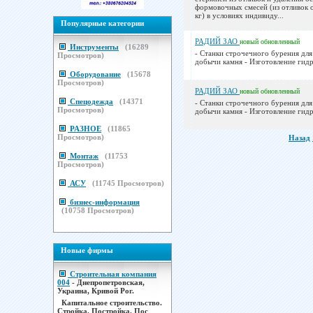
формовочных смесей (из отливок о
кг) в условиях индивиду...
Популярные категории
РАДИЙ ЗАО
новый
обновленный
Инструменты
(
16289
- Станки строчечного бурения дл
Просмотров)
добычи камня - Изготовление гидр
Оборудование
(
15678
Просмотров)
РАДИЙ ЗАО
новый
обновленный
Спецодежда
(
14371
- Станки строчечного бурения дл
Просмотров)
добычи камня - Изготовление гидр
РАЗНОЕ
(
11865
Просмотров)
Назад
Монтаж
(
11753
Просмотров)
АСУ
(
11745
Просмотров)
бизнес-информация
(
10758
Просмотров)
Новые фирмы
Строительная компания
004
- Днепропетровская,
Украина, Кривой Рог.
Капитальное строительство.
Стройка. Постройка. Пос