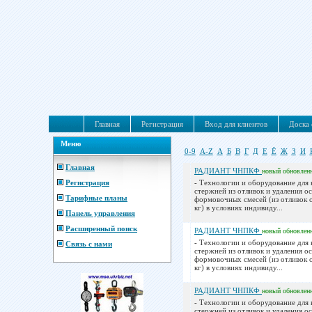
Главная
Регистрация
Вход для клиентов
Доска 
Меню
0-9
A-Z
А
Б
В
Г
Д
Е
Ё
Ж
З
И
Главная
РАДИАНТ ЧНПКФ
новый
обновлен
Регистрация
- Технологии и оборудование для
стержней из отливок и удаления ос
Тарифные планы
формовочных смесей (из отливок о
кг) в условиях индивиду...
Панель управления
Расширенный поиск
РАДИАНТ ЧНПКФ
новый
обновлен
- Технологии и оборудование для
Связь с нами
стержней из отливок и удаления ос
формовочных смесей (из отливок о
кг) в условиях индивиду...
РАДИАНТ ЧНПКФ
новый
обновлен
- Технологии и оборудование для
стержней из отливок и удаления ос