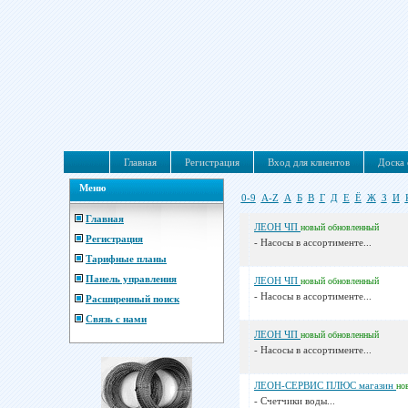
Главная
Регистрация
Вход для клиентов
Доска 
Меню
0-9
A-Z
А
Б
В
Г
Д
Е
Ё
Ж
З
И
Главная
ЛЕОН ЧП
новый
обновленный
Регистрация
- Насосы в ассортименте...
Тарифные планы
Панель управления
ЛЕОН ЧП
новый
обновленный
- Насосы в ассортименте...
Расширенный поиск
Связь с нами
ЛЕОН ЧП
новый
обновленный
- Насосы в ассортименте...
ЛЕОН-СЕРВИС ПЛЮС магазин
но
- Счетчики воды...