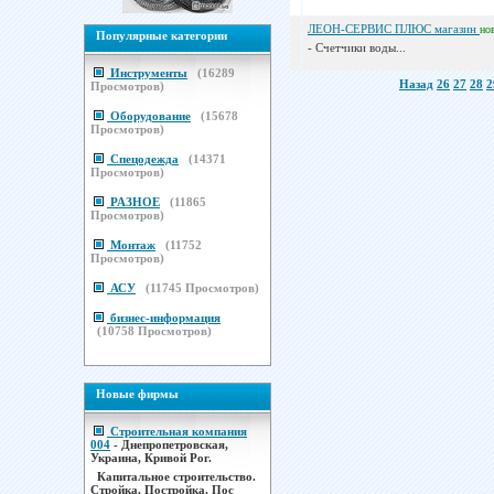
ЛЕОН-СЕРВИС ПЛЮС магазин
но
Популярные категории
- Счетчики воды...
Инструменты
(
16289
Назад
26
27
28
2
Просмотров)
Оборудование
(
15678
Просмотров)
Спецодежда
(
14371
Просмотров)
РАЗНОЕ
(
11865
Просмотров)
Монтаж
(
11752
Просмотров)
АСУ
(
11745
Просмотров)
бизнес-информация
(
10758
Просмотров)
Новые фирмы
Строительная компания
004
- Днепропетровская,
Украина, Кривой Рог.
Капитальное строительство.
Стройка. Постройка. Пос