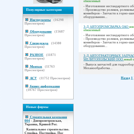
обновленный
- Изготовление нестандартного о
Популярные категории
- Производство роликов, роликовы
конвейеров - Запчасти к горно-ш
оборудованию...
Инструменты
(
16298
Просмотров)
З-Д АВТОПРОМСВАРКА ОАО
но
обновленный
Оборудование
(
15687
Просмотров)
- Изготовление нестандартного о
- Производство роликов, роликовы
конвейеров - Запчасти к горно-ш
Спецодежда
(
14380
оборудованию...
Просмотров)
РАЗНОЕ
(
11871
З-Д АВТОТРАКТОРНЫХ ЗАПЧА
Просмотров)
МЕЛИТОПОЛЬСКИЙ ООО
новый
- Выпуск запчастей для гидрообор
Монтаж
(
11763
Механообработка...
Просмотров)
Назад
1
АСУ
(
11752
Просмотров)
бизнес-информация
(
10767
Просмотров)
Новые фирмы
Строительная компания
004
- Днепропетровская,
Украина, Кривой Рог.
Капитальное строительство.
Стройка. Постройка. Пос