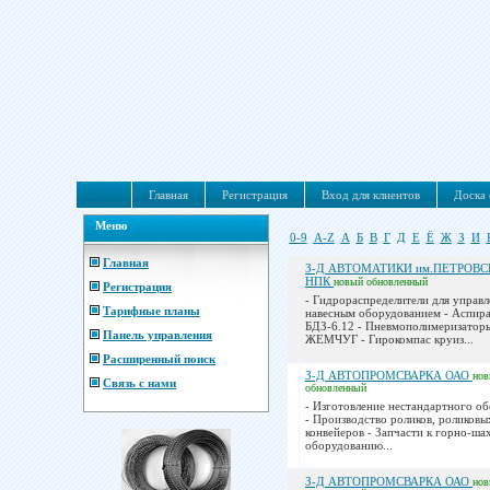
Главная
Регистрация
Вход для клиентов
Доска 
Меню
0-9
A-Z
А
Б
В
Г
Д
Е
Ё
Ж
З
И
Главная
З-Д АВТОМАТИКИ им.ПЕТРОВС
НПК
новый
обновленный
Регистрация
- Гидрораспределители для управл
Тарифные планы
навесным оборудованием - Аспир
БДЗ-6.12 - Пневмополимеризатор
Панель управления
ЖЕМЧУГ - Гирокомпас круиз...
Расширенный поиск
З-Д АВТОПРОМСВАРКА ОАО
но
Связь с нами
обновленный
- Изготовление нестандартного о
- Производство роликов, роликовы
конвейеров - Запчасти к горно-ш
оборудованию...
З-Д АВТОПРОМСВАРКА ОАО
но