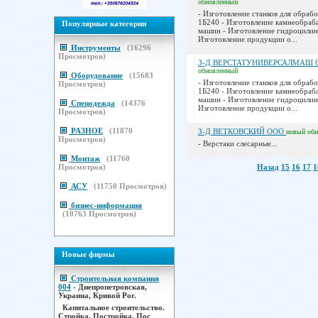
обновленный
- Изготовление станков для обраб
1Б240 - Изготовление камнеобра
Популярные категории
машин - Изготовление гидроцилин
Изготовление продукции о...
Инструменты
(
16296
Просмотров)
З-Д ВЕРСТАТУНИВЕРСАЛМАШ 
обновленный
Оборудование
(
15683
- Изготовление станков для обраб
Просмотров)
1Б240 - Изготовление камнеобра
машин - Изготовление гидроцилин
Спецодежда
(
14376
Изготовление продукции о...
Просмотров)
РАЗНОЕ
(
11870
З-Д ВЕТКОВСКИЙ ООО
новый
об
Просмотров)
- Верстаки слесарные...
Монтаж
(
11760
Просмотров)
Назад
15
16
17
1
АСУ
(
11750
Просмотров)
бизнес-информация
(
10763
Просмотров)
Новые фирмы
Строительная компания
004
- Днепропетровская,
Украина, Кривой Рог.
Капитальное строительство.
Стройка. Постройка. Пос