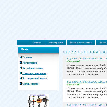
Главная
Регистрация
Вход для клиентов
Доска 
Меню
0-9
A-Z
А
Б
В
Г
Д
Е
Ё
Ж
З
И
Главная
З-Д ВЕРСТАТУНИВЕРСАЛМАШ 
обновленный
Регистрация
- Изготовление станков для обраб
Тарифные планы
1Б240 - Изготовление камнеобра
машин - Изготовление гидроцилин
Панель управления
Изготовление продукции о...
Расширенный поиск
З-Д ВЕРСТАТУНИВЕРСАЛМАШ 
Связь с нами
обновленный
- Изготовление станков для обраб
1Б240 - Изготовление камнеобра
машин - Изготовление гидроцилин
Изготовление продукции о...
З-Д ВЕРСТАТУНИВЕРСАЛМАШ 