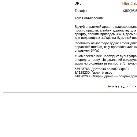
URL:
https://r
Телефон:
+380(95)
Текст объявления:
Відчуй справжній дрифт з радіокеров
просто іграшка, а вибух адреналіну дл
дрифту, повним приводом 4WD, двома м
для видовищних заїздів на будь-якій пов
Особливу атмосферу додає ефект диму
справжній шлейф, як у професіоналів н
справжня BMW.
У комплекті є все необхідне: пульт упра
вперед на трасу. Це ідеальний подарунок
дорослого фаната автоспорту. З такою
&#128763; Доставка по всій Україні.
&#128230; Гарантія якості.
&#128293; Обирай драйв — обирай др