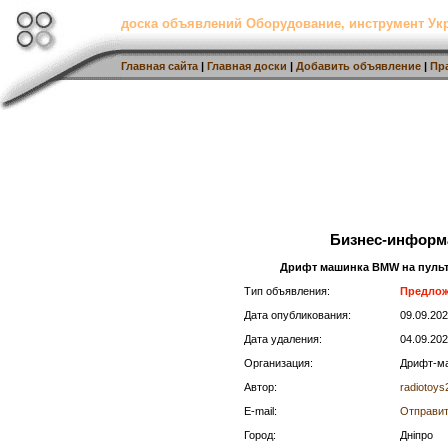
доска объявлений Оборудование, инструмент Ук
Главная сайта
|
Главная доски
|
Добавить объявление
|
Пр
Бизнес-информ
Дрифт машинка BMW на пульті 
Тип объявления:
Предло
Дата опубликования:
09.09.20
Дата удаления:
04.09.20
Организация:
Дрифт-ма
Автор:
radiotoys
E-mail:
Отправит
Город:
Дніпро