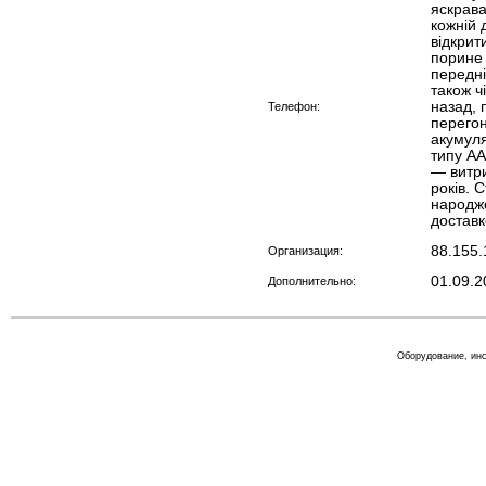
яскрава
кожній 
відкрит
порине 
передні
також ч
назад, 
Телефон:
перегон
акумуля
типу AA
— витри
років. 
народже
доставк
88.155.
Организация:
01.09.2
Дополнительно:
Оборудование, инс