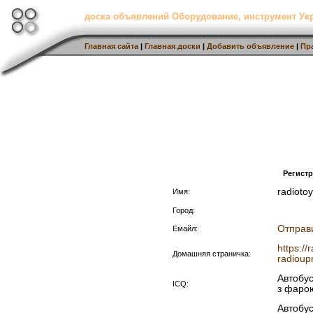
доска объявлений Оборудование, инструмент Ук
Главная сайта
|
Главная доски
|
Добавить объявление
|
Пр
Регист
radioto
Имя:
Город:
Отправ
Емайл:
https:/
Домашняя страничка:
radioupr
Автобус
ICQ:
з фаро
Автобус