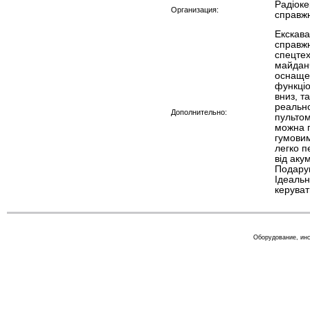
Радіоке
Организация:
справжн
Екскава
справжн
спецтех
майдан
оснаще
функціо
вниз, т
реально
Дополнительно:
пультом
можна 
гумовим
легко п
від аку
Подарун
Ідеальн
керуват
Оборудование, инс