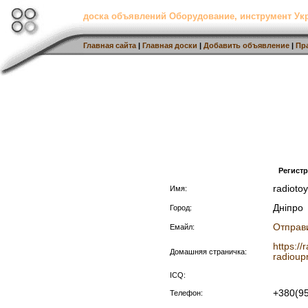
доска объявлений Оборудование, инструмент Ук
Главная сайта
|
Главная доски
|
Добавить объявление
|
Пр
Регист
radioto
Имя:
Дніпро
Город:
Отправ
Емайл:
https:/
Домашняя страничка:
radioup
ICQ:
+380(9
Телефон: