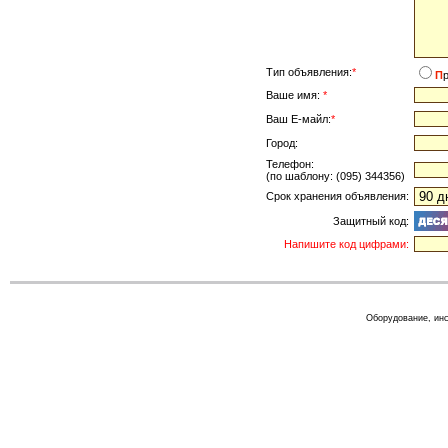
Тип объявления:
*
П
Ваше имя:
*
Ваш Е-майл:
*
Город:
Телефон:
(по шаблону: (095) 344356)
Срок хранения объявления:
Защитный код:
Напишите код цифрами:
Оборудование, инс