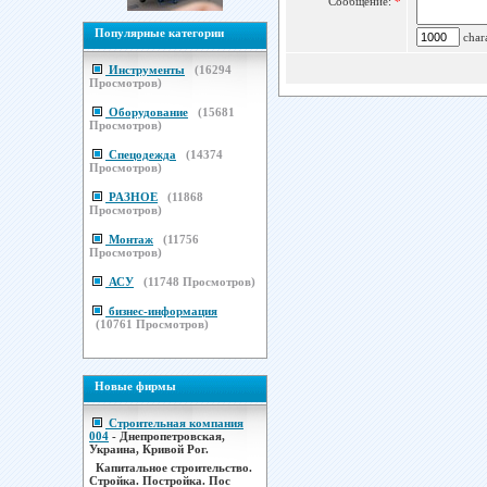
Сообщение:
*
Популярные категории
chara
Инструменты
(
16294
Просмотров)
Оборудование
(
15681
Просмотров)
Спецодежда
(
14374
Просмотров)
РАЗНОЕ
(
11868
Просмотров)
Монтаж
(
11756
Просмотров)
АСУ
(
11748
Просмотров)
бизнес-информация
(
10761
Просмотров)
Новые фирмы
Строительная компания
004
- Днепропетровская,
Украина, Кривой Рог.
Капитальное строительство.
Стройка. Постройка. Пос