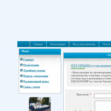
Главная
Регистрация
Вход для клиентов
Доска 
Меню
От
Главная
Регистрация
ITKT-УКРАИНА группа компан
обновленный
Тарифные планы
- Консультации по проектирован
строительству очистных сооруж
Панель управления
сточных вод и реализация устан
Расширенный поиск
AQUACHAMP по очистке бытовых
Связь с нами
Ваш email:
*