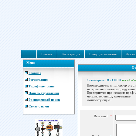
Главная
Регистрация
Вход для клиентов
Доска 
Меню
От
Главная
Регистрация
Стальсервис ООО НПП
новый
обн
Производитель и импортер стро
Тарифные планы
материалов и металлопродукции.
Предприятие производит: профна
Панель управления
металлочерепицу, кровельные
Расширенный поиск
комплектующие...
Связь с нами
Ваш email:
*