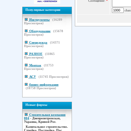
Сообщение:
*
Популярные категории
chara
Инструменты
(
16289
Просмотров)
Оборудование
(
15678
Просмотров)
Спецодежда
(
14371
Просмотров)
РАЗНОЕ
(
11865
Просмотров)
Монтаж
(
11753
Просмотров)
АСУ
(
11745
Просмотров)
бизнес-информация
(
10758
Просмотров)
Новые фирмы
Строительная компания
004
- Днепропетровская,
Украина, Кривой Рог.
Капитальное строительство.
Стройка. Постройка. Пос