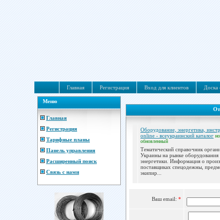
Главная
Регистрация
Вход для клиентов
Доска 
Меню
От
Главная
Регистрация
Оборудование, энергетика, инст
online - всеукраинский каталог
н
Тарифные планы
обновленный
Тематический справочник орган
Панель управления
Украины на рынке оборудования
Расширенный поиск
энергетики. Информация о произ
поставщиках спецодежны, предм
Связь с нами
экипир...
Ваш email:
*