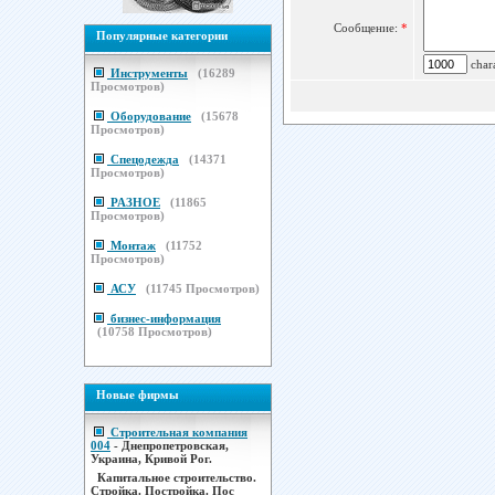
Сообщение:
*
Популярные категории
chara
Инструменты
(
16289
Просмотров)
Оборудование
(
15678
Просмотров)
Спецодежда
(
14371
Просмотров)
РАЗНОЕ
(
11865
Просмотров)
Монтаж
(
11752
Просмотров)
АСУ
(
11745
Просмотров)
бизнес-информация
(
10758
Просмотров)
Новые фирмы
Строительная компания
004
- Днепропетровская,
Украина, Кривой Рог.
Капитальное строительство.
Стройка. Постройка. Пос