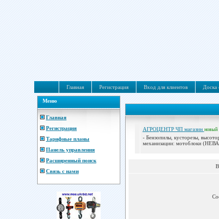
Главная
Регистрация
Вход для клиентов
Доска 
Меню
Главная
Регистрация
АГРОЦЕНТР ЧП магазин
новый
- Бензопилы, кусторезы, высото
Тарифные планы
механизации: мотоблоки (НЕВА
Панель управления
Расширенный поиск
В
Связь с нами
Со