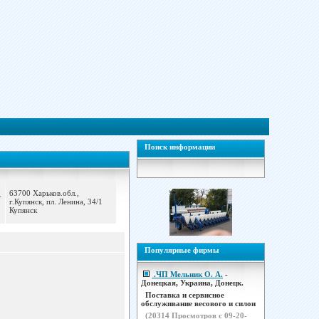
Поиск информации
63700 Харьков.обл.,
-
г.Купянск, пл. Ленина, 34/1
Купянск
Популярные фирмы
.ЧП Мельник О. А.
-
Донецкая, Украина, Донецк.
Поставка и сервисное
обслуживание весового и силои
(
20314
Просмотров с 09-20-