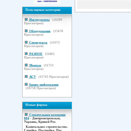
Популярные категории
Инструменты
(
16289
Просмотров)
Оборудование
(
15678
Просмотров)
Спецодежда
(
14371
Просмотров)
РАЗНОЕ
(
11865
Просмотров)
Монтаж
(
11753
Просмотров)
АСУ
(
11745
Просмотров)
бизнес-информация
(
10758
Просмотров)
Новые фирмы
Строительная компания
004
- Днепропетровская,
Украина, Кривой Рог.
Капитальное строительство.
Стройка. Постройка. Пос