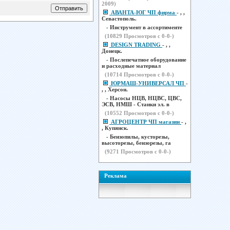
2009)
АВАНТА-ЮГ ЧП фирма
- , ,
Севастополь.
- Инструмент в ассортименте
(
10829
Просмотров с 0-0-)
DESIGN TRADING
- , ,
Донецк.
- Послепечатное оборудование
и расходные материал
(
10714
Просмотров с 0-0-)
ЮРМАШ-УНИВЕРСАЛ ЧП
-
, , Херсон.
- Насосы НЦВ, НЦВС, ЦВС,
ЭСВ, НМШ - Станки эл. в
(
10552
Просмотров с 0-0-)
АГРОЦЕНТР ЧП магазин
- ,
, Купянск.
- Бензопилы, кусторезы,
высоторезы, бензорезы, га
(
9271
Просмотров с 0-0-)
Реклама