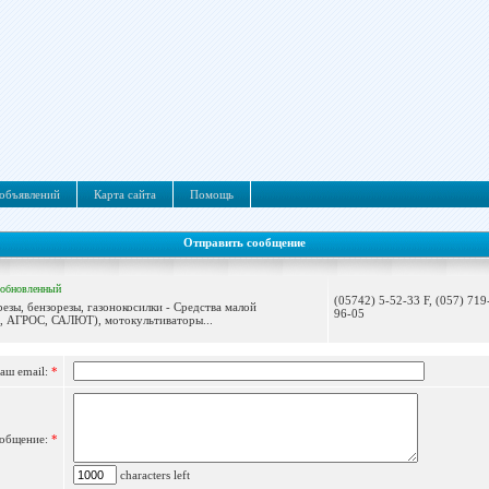
объявлений
Карта сайта
Помощь
Отправить сообщение
обновленный
(05742) 5-52-33 F, (057) 719
резы, бензорезы, газонокосилки - Средства малой
96-05
, АГРОС, САЛЮТ), мотокультиваторы...
аш email:
*
общение:
*
characters left