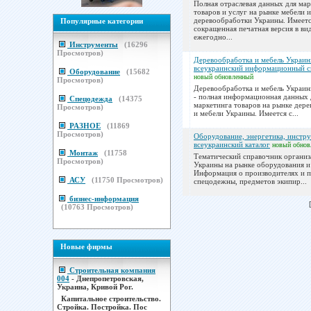
Полная отраслевая данных для ма
товаров и услуг на рынке мебели и
деревообработки Украины. Имеет
Популярные категории
сокращенная печатная версия в ви
ежегодно...
Инструменты
(
16296
Просмотров)
Деревообработка и мебель Украи
всеукраинский информационный с
Оборудование
(
15682
новый
обновленный
Просмотров)
Деревообработка и мебель Украин
- полная информационная данных 
Спецодежда
(
14375
маркетинга товаров на рынке дер
Просмотров)
и мебели Украины. Имеется с...
РАЗНОЕ
(
11869
Просмотров)
Оборудование, энергетика, инстру
всеукраинский каталог
новый
обнов
Монтаж
(
11758
Тематический справочник органи
Просмотров)
Украины на рынке оборудования и
Информация о производителях и 
АСУ
(
11750
Просмотров)
спецодежны, предметов экипир...
бизнес-информация
(
10763
Просмотров)
Новые фирмы
Строительная компания
004
- Днепропетровская,
Украина, Кривой Рог.
Капитальное строительство.
Стройка. Постройка. Пос