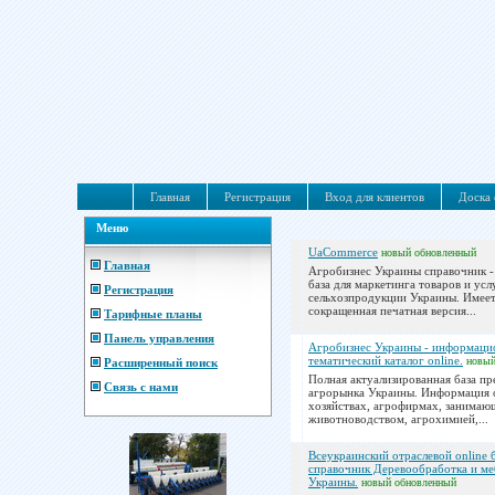
Главная
Регистрация
Вход для клиентов
Доска 
Меню
UaCommerce
новый
обновленный
Главная
Агробизнес Украины справочник -
база для маркетинга товаров и усл
Регистрация
сельхозпродукции Украины. Имее
сокращенная печатная версия...
Тарифные планы
Панель управления
Агробизнес Украины - информац
тематический каталог online.
новы
Расширенный поиск
Полная актуализированная база п
Связь с нами
агрорынка Украины. Информация 
хозяйствах, агрофирмах, занимаю
животноводством, агрохимией,...
Всеукраинский отраслевой online 
справочник Деревообработка и ме
Украины.
новый
обновленный