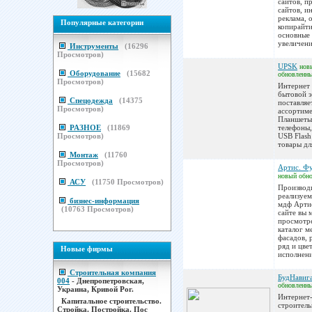
сайтов, п
сайтов, и
реклама, 
Популярные категории
копирайти
основные
увеличения
Инструменты
(
16296
Просмотров)
UPSK
нов
Оборудование
(
15682
обновленн
Просмотров)
Интернет 
бытовой 
Спецодежда
(
14375
поставляе
Просмотров)
ассортиме
Планшеты
РАЗНОЕ
(
11869
телефоны
Просмотров)
USB Flash
товары дл
Монтаж
(
11760
Просмотров)
Артис. Ф
новый
обн
АСУ
(
11750
Просмотров)
Производ
реализуем
бизнес-информация
мдф Арти
(
10763
Просмотров)
сайте вы 
просмотре
каталог м
фасадов, 
ряд и цве
Новые фирмы
исполнение
Строительная компания
БудНавиг
004
- Днепропетровская,
обновленн
Украина, Кривой Рог.
Интернет
Капитальное строительство.
строител
Стройка. Постройка. Пос