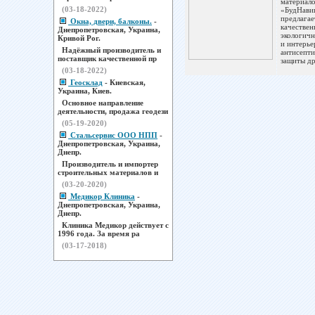
материал
(03-18-2022)
«БудНави
предлагае
Окна, двери, балконы.
-
качествен
Днепропетровская, Украина,
экологич
Кривой Рог.
и интерье
Надёжный производитель и
антисепти
поставщик качественной пр
защиты др
(03-18-2022)
Геосклад
- Киевская,
Украина, Киев.
Основное направление
деятельности, продажа геодези
(05-19-2020)
Стальсервис ООО НПП
-
Днепропетровская, Украина,
Днепр.
Производитель и импортер
строительных материалов и
(03-20-2020)
Медикор Клиника
-
Днепропетровская, Украина,
Днепр.
Клиника Медикор действует с
1996 года. За время ра
(03-17-2018)