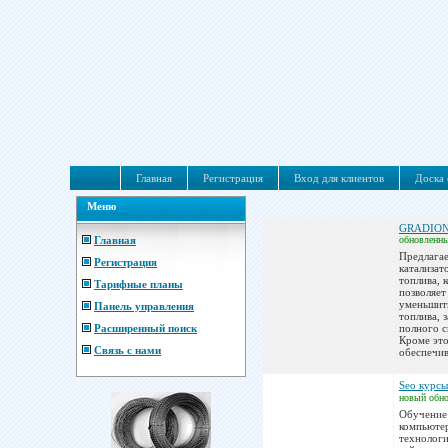
Главная
Регистрация
Вход для клиентов
Доска 
Меню
GRADIO
Главная
обновленн
Предлага
Регистрация
катализат
топлива, 
Тарифные планы
позволяет
уменьшит
Панель управления
топлива, з
Расширенный поиск
полного с
Кроме эт
Связь с нами
обеспечив
Seo курсы
новый
обн
Обучение
компьюте
технологи