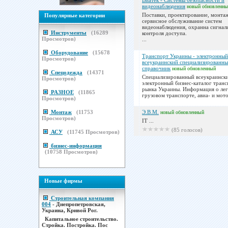
Виатек - Системы безопасности и
видеонаблюдения
новый
обновленны
Поставки, проектирование, монта
Популярные категории
сервисное обслуживание систем
видеонаблюдения, охранна сигнал
Инструменты
(
16289
контроля доступа.
Просмотров)
...
Оборудование
(
15678
Транспорт Украины - электронный
Просмотров)
всеукраинский специализированны
справочник
новый
обновленный
Спецодежда
(
14371
Специализированный всеукраинск
Просмотров)
электронный бизнес-каталог тран
рынка Украины. Информация о лег
РАЗНОЕ
(
11865
грузовом транспорте, авиа- и мото
Просмотров)
Монтаж
(
11753
Э.В.М.
новый
обновленный
Просмотров)
IT ...
(85 голосов)
АСУ
(
11745
Просмотров)
бизнес-информация
(
10758
Просмотров)
Новые фирмы
Строительная компания
004
- Днепропетровская,
Украина, Кривой Рог.
Капитальное строительство.
Стройка. Постройка. Пос