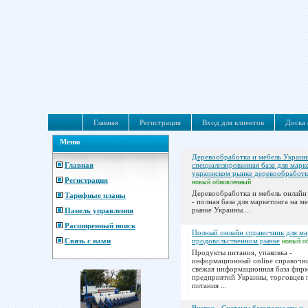
Главная
Регистрация
Вход для клиентов
Доска 
Меню
Деревообработка и мебель Украин
Главная
специализированная база для марк
украинском рынке деревообработк
Регистрация
новый
обновленный
Деревообработка и мебель онлайн
Тарифные планы
- полная база для маркетинга на м
рынке Украины....
Панель управления
Расширенный поиск
Полный онлайн справочник для ма
Связь с нами
продовольственном рынке
новый
о
Продукты питания, упаковка -
информационный online справочн
свежая информационная база фир
предприятий Украины, торговцев
питания ...