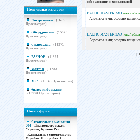
оборудования и холодильной ...
Популярные категории
BALTIC MASTER ЗАО
новый
обно
- Агрегаты компрессорно-конденса
Инструменты
(
16289
Просмотров)
Оборудование
(
15678
BALTIC MASTER ЗАО
новый
обно
Просмотров)
- Агрегаты компрессорно-конденса
Спецодежда
(
14371
Просмотров)
[
РАЗНОЕ
(
11865
Просмотров)
Монтаж
(
11753
Просмотров)
АСУ
(
11745
Просмотров)
бизнес-информация
(
10758
Просмотров)
Новые фирмы
Строительная компания
004
- Днепропетровская,
Украина, Кривой Рог.
Капитальное строительство.
Стройка. Постройка. Пос