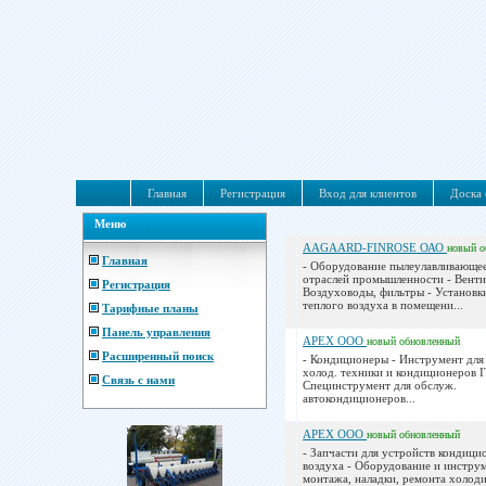
Главная
Регистрация
Вход для клиентов
Доска 
Меню
AAGAARD-FINROSE ОАО
новый
о
Главная
- Оборудование пылеулавливающее
отраслей промышленности - Венти
Регистрация
Воздуховоды, фильтры - Установки
теплого воздуха в помещени...
Тарифные планы
Панель управления
APEX ООО
новый
обновленный
Расширенный поиск
- Кондиционеры - Инструмент для
холод. техники и кондиционеров I
Связь с нами
Специнструмент для обслуж.
автокондиционеров...
APEX ООО
новый
обновленный
- Запчасти для устройств кондиц
воздуха - Оборудование и инстру
монтажа, наладки, ремонта холод