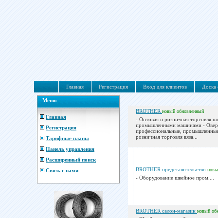
Главная
Регистрация
Вход для клиентов
Доска 
Меню
BROTHER
новый
обновленный
Главная
- Оптовая и розничная торговля 
промышленными машинами - Овер
Регистрация
профессиональные, промышленные
розничная торговля вяза...
Тарифные планы
Панель управления
Расширенный поиск
BROTHER представительство
новы
Связь с нами
- Оборудование швейное пром....
BROTHER салон-магазин
новый
об