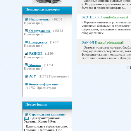
- Швейные машины бытовые и про
- Оборудование для влажно тепло
бытовое и профессиональное...
Популярные категории
BROTHER ЧП
новый
обновленный
Инструменты
(
16288
- Торговля оптовая и розничная 
Просмотров)
машинами бытовыми и промышле
оверлоками, вязальным и вышивал
Оборудование
(
15678
оборудованием...
Просмотров)
Спецодежда
(
14371
DAN ФЛ-П
новый
обновленный
Просмотров)
- Оптовая торговля металлообра
оборудованием (сверлильные, ток
РАЗНОЕ
(
11864
фрезерные станки и оснастка к ним
Просмотров)
ленточнопильные станки - Измерит
Монтаж
(
11751
[
Просмотров)
АСУ
(
11745
Просмотров)
бизнес-информация
(
10757
Просмотров)
Новые фирмы
Строительная компания
004
- Днепропетровская,
Украина, Кривой Рог.
Капитальное строительство.
Стройка. Постройка. Пос