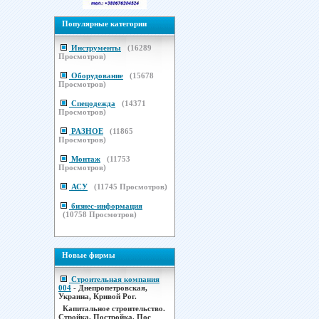
Популярные категории
Инструменты
(
16289
Просмотров)
Оборудование
(
15678
Просмотров)
Спецодежда
(
14371
Просмотров)
РАЗНОЕ
(
11865
Просмотров)
Монтаж
(
11753
Просмотров)
АСУ
(
11745
Просмотров)
бизнес-информация
(
10758
Просмотров)
Новые фирмы
Строительная компания
004
- Днепропетровская,
Украина, Кривой Рог.
Капитальное строительство.
Стройка. Постройка. Пос