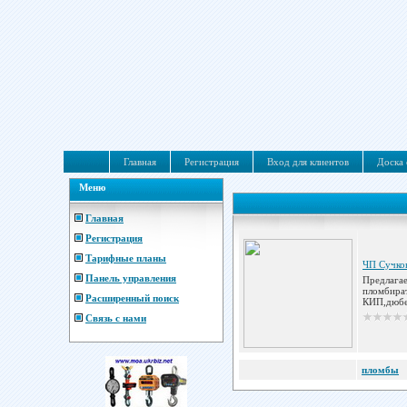
Главная
Регистрация
Вход для клиентов
Доска 
Меню
Главная
Регистрация
Тарифные планы
ЧП Сучков
Панель управления
Предлагае
пломбира
Расширенный поиск
КИП,дюбел
Связь с нами
пломбы