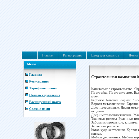
Главная
Регистрация
Вход для клиентов
Доска 
Меню
Главная
Строительная компания 
Регистрация
Тарифные планы
Капитальное строительство. Ст
Постройка. Построить дом. Ба
Панель управления
ключ.
Барбекю. Бытовки. Ларьки. Кио
Расширенный поиск
Ворота металлические. Гаражи.
Двери деревянные. Двери мета
Связь с нами
входные.
Двери металлопластиковые. Жа
Тканевые ролеты. Рулонные шт
Заборы из профлиста, кирпича,
Защитные роллеты.
Ковка художественная. Кровля 
мягкая.
Мебель деревянная. Мебель кор