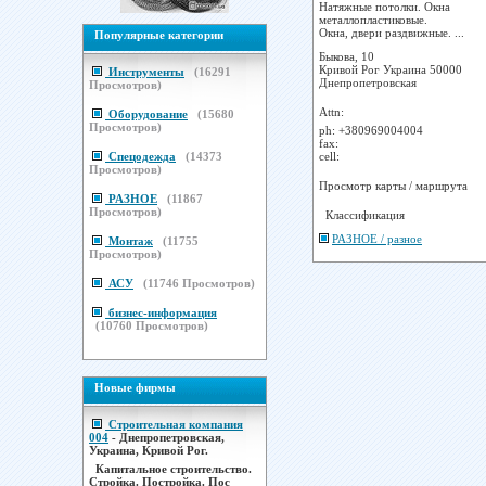
Натяжные потолки. Окна
металлопластиковые.
Окна, двери раздвижные. ...
Популярные категории
Быкова, 10
Кривой Рог
Украина
50000
Инструменты
(
16291
Днепропетровская
Просмотров)
Attn:
Оборудование
(
15680
Просмотров)
ph:
+380969004004
fax:
cell:
Спецодежда
(
14373
Просмотров)
Просмотр карты / маршрута
РАЗНОЕ
(
11867
Просмотров)
Классификация
РАЗНОЕ / разное
Монтаж
(
11755
Просмотров)
АСУ
(
11746
Просмотров)
бизнес-информация
(
10760
Просмотров)
Новые фирмы
Строительная компания
004
- Днепропетровская,
Украина, Кривой Рог.
Капитальное строительство.
Стройка. Постройка. Пос