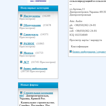
сельхозпродукцией и сельхозт
...
Популярные категории
ул.Артема,11
Днепропетровск Украина 4913
Днепропетровская
Инструменты
(
16289
Просмотров)
Attn: Andre
Оборудование
(
15678
ph: +38(050)362-24-81
Просмотров)
fax:
cell: +38(050)362-24-81
Спецодежда
(
14371
ICQ 102354849
Просмотров)
Просмотр карты / маршрута
РАЗНОЕ
(
11865
Просмотров)
Классификация
бизнес-информация / справо
Монтаж
(
11753
Просмотров)
АСУ
(
11745
Просмотров)
бизнес-информация
(
10758
Просмотров)
Новые фирмы
Строительная компания
004
- Днепропетровская,
Украина, Кривой Рог.
Капитальное строительство.
Стройка. Постройка. Пос