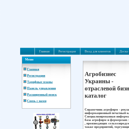
Главная
Регистрация
Вход для клиентов
Доска 
Меню
Главная
Агробизнес
Регистрация
Украины -
Тарифные планы
отраслевой бизн
Панель управления
каталог
Расширенный поиск
Связь с нами
Справочник агрофирм - рекл
информационный печатный ка
Специализированная информ
база агрофирм и фермерских 
, производящих сельхозпроду
также предприятий, торгующ