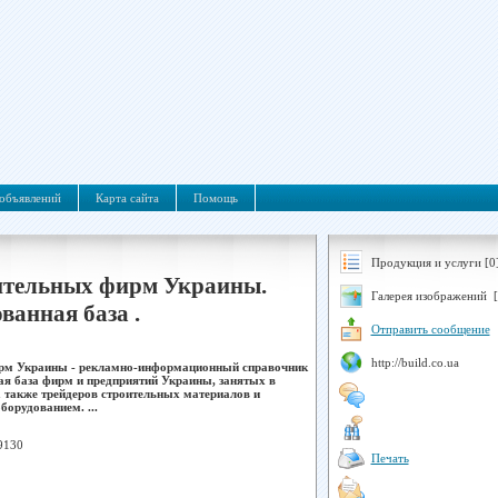
объявлений
Карта сайта
Помощь
Продукция и услуги [0
ительных фирм Украины.
Галерея изображений [
ванная база .
Отправить сообщение
http://build.co.ua
рм Украины - рекламно-информационный справочник
ая база фирм и предприятий Украины, занятых в
 а также трейдеров строительных материалов и
борудованием. ...
9130
Печать