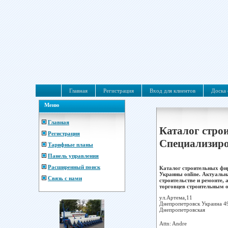
Главная
Регистрация
Вход для клиентов
Доска 
Меню
Главная
Каталог стро
Регистрация
Специализиро
Тарифные планы
Панель управления
Расширенный поиск
Каталог строительных фи
Украины online. Актуальн
Связь с нами
строительстве и ремонте,
торговцев строительным о
ул.Артема,11
Днепропетровск Украина 4
Днепропетровская
Attn: Andre