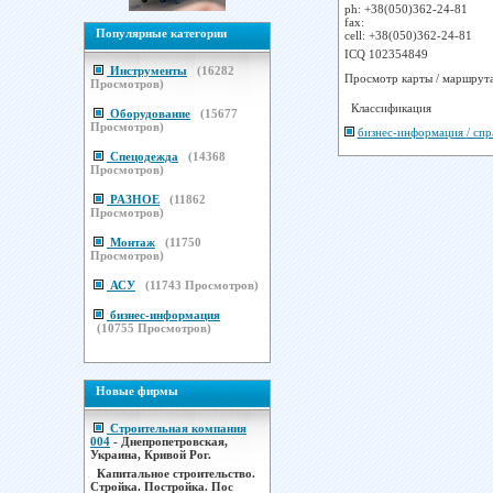
ph: +38(050)362-24-81
fax:
Популярные категории
cell: +38(050)362-24-81
ICQ 102354849
Инструменты
(
16282
Просмотр карты / маршрут
Просмотров)
Классификация
Оборудование
(
15677
Просмотров)
бизнес-информация / сп
Спецодежда
(
14368
Просмотров)
РАЗНОЕ
(
11862
Просмотров)
Монтаж
(
11750
Просмотров)
АСУ
(
11743
Просмотров)
бизнес-информация
(
10755
Просмотров)
Новые фирмы
Строительная компания
004
- Днепропетровская,
Украина, Кривой Рог.
Капитальное строительство.
Стройка. Постройка. Пос