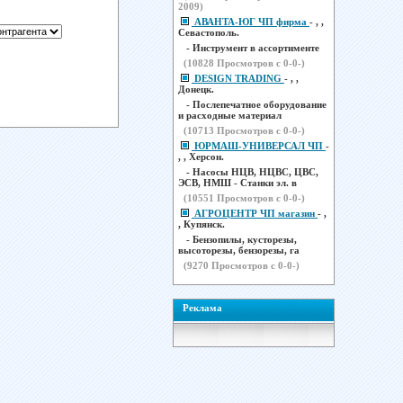
2009)
АВАНТА-ЮГ ЧП фирма
- , ,
Севастополь.
- Инструмент в ассортименте
(
10828
Просмотров с 0-0-)
DESIGN TRADING
- , ,
Донецк.
- Послепечатное оборудование
и расходные материал
(
10713
Просмотров с 0-0-)
ЮРМАШ-УНИВЕРСАЛ ЧП
-
, , Херсон.
- Насосы НЦВ, НЦВС, ЦВС,
ЭСВ, НМШ - Станки эл. в
(
10551
Просмотров с 0-0-)
АГРОЦЕНТР ЧП магазин
- ,
, Купянск.
- Бензопилы, кусторезы,
высоторезы, бензорезы, га
(
9270
Просмотров с 0-0-)
Реклама