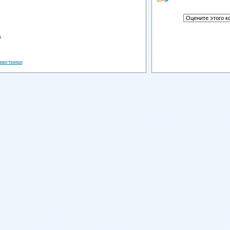
а
равочники