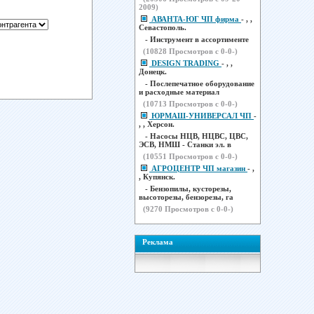
2009)
АВАНТА-ЮГ ЧП фирма
- , ,
Севастополь.
- Инструмент в ассортименте
(
10828
Просмотров с 0-0-)
DESIGN TRADING
- , ,
Донецк.
- Послепечатное оборудование
и расходные материал
(
10713
Просмотров с 0-0-)
ЮРМАШ-УНИВЕРСАЛ ЧП
-
, , Херсон.
- Насосы НЦВ, НЦВС, ЦВС,
ЭСВ, НМШ - Станки эл. в
(
10551
Просмотров с 0-0-)
АГРОЦЕНТР ЧП магазин
- ,
, Купянск.
- Бензопилы, кусторезы,
высоторезы, бензорезы, га
(
9270
Просмотров с 0-0-)
Реклама