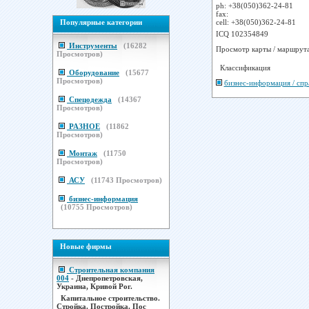
ph: +38(050)362-24-81
fax:
Популярные категории
cell: +38(050)362-24-81
ICQ 102354849
Инструменты
(
16282
Просмотр карты / маршрут
Просмотров)
Классификация
Оборудование
(
15677
Просмотров)
бизнес-информация / спр
Спецодежда
(
14367
Просмотров)
РАЗНОЕ
(
11862
Просмотров)
Монтаж
(
11750
Просмотров)
АСУ
(
11743
Просмотров)
бизнес-информация
(
10755
Просмотров)
Новые фирмы
Строительная компания
004
- Днепропетровская,
Украина, Кривой Рог.
Капитальное строительство.
Стройка. Постройка. Пос