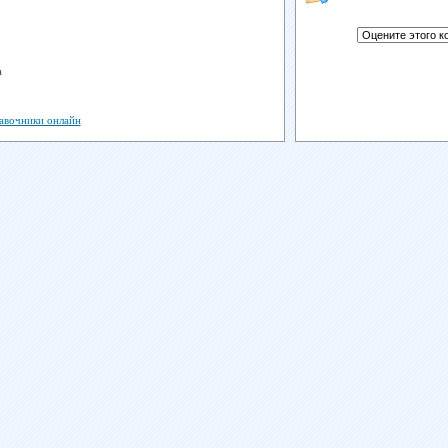
а
авочники онлайн