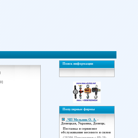
Поиск информации
]
0]
Популярные фирмы
.ЧП Мельник О. А.
-
Донецкая, Украина, Донецк.
Поставка и сервисное
обслуживание весового и силои
(
20306
Просмотров с 09-20-