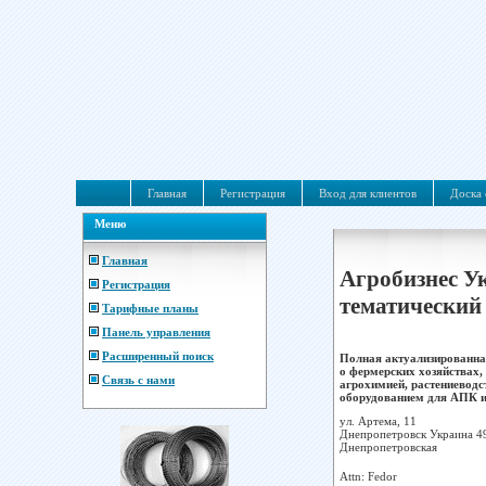
Главная
Регистрация
Вход для клиентов
Доска 
Меню
Главная
Агробизнес У
Регистрация
тематический 
Тарифные планы
Панель управления
Расширенный поиск
Полная актуализированна
о фермерских хозяйствах
Связь с нами
агрохимией, растениеводс
оборудованием для АПК и п
ул. Артема, 11
Днепропетровск Украина 4
Днепропетровская
Attn: Fedor