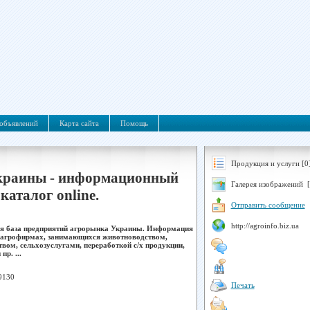
объявлений
Карта сайта
Помощь
Продукция и услуги [0
краины - информационный
Галерея изображений [
каталог online.
Отправить сообщение
http://agroinfo.biz.ua
я база предприятий агрорынка Украины. Информация
, агрофирмах, занимающихся животноводством,
твом, сельхозуслугами, переработкой с/х продукции,
р. ...
9130
Печать