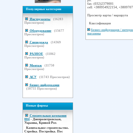
fax:
(032)2379001
cell:
+380954922154, +380970
Популярные категории
Просмотр карты / маршрута
Инструменты
(
16283
Просмотров)
Классификация
бизнес-информация / интерн
Оборудование
(
15677
магазины
Просмотров)
Спецодежда
(
14369
Просмотров)
РАЗНОЕ
(
11862
Просмотров)
Монтаж
(
11750
Просмотров)
АСУ
(
11743
Просмотров)
бизнес-информация
(
10755
Просмотров)
Новые фирмы
Строительная компания
004
- Днепропетровская,
Украина, Кривой Рог.
Капитальное строительство.
Стройка. Постройка. Пос