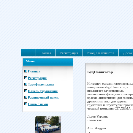
Главная
Регистрация
Вход для клиентов
Доска 
Меню
Главная
БудНавигатор
Регистрация
Интернет-магазин строительны
Тарифные планы
материалов «БудНавигатор»
предлагает качественные,
Панель управления
экологичные фасадные и интер
Расширенный поиск
краски, антисептики для защит
древесины, лаки для дерева,
Связь с нами
грунтовки и штукатурки произ
чешской компании СТАХЕМА. .
Львов
Украина
Львовская
Attn: Андрей
ph: