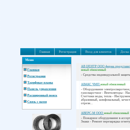
Главная
Регистрация
Вход для клиентов
Доска 
Меню
АВ ЦЕНТР ООО фирма представит
Главная
новый
обновленный
- Средства индивидуальной защиты
Регистрация
Тарифные планы
АВАКС ЧМП
новый
обновленный
Панель управления
- Оборудование электросварочное
газосварочное - Вентиляторы - На
Расширенный поиск
Счетчики воды, тепла - Инструмен
абразивный, шлифовальный, зачис
Связь с нами
отрезн...
АВЕРС-М ООО
новый
обновленный
- Пожарное оборудование в ассор
Знаки - Ремонт перезарядка огнету