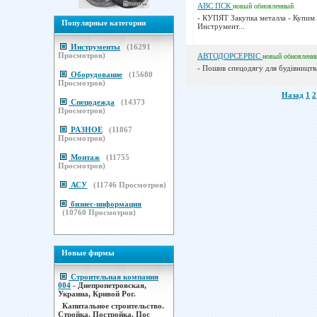
АВС ПСК
новый
обновленный
- КУПЯТ Закупка металла - Купим 
Популярные категории
Инструмент...
Инструменты
(
16291
Просмотров)
АВТОДОРСЕРВІС
новый
обновленн
- Пошив спецодягу для будівництва
Оборудование
(
15680
Просмотров)
Назад
1
2
Спецодежда
(
14373
Просмотров)
РАЗНОЕ
(
11867
Просмотров)
Монтаж
(
11755
Просмотров)
АСУ
(
11746
Просмотров)
бизнес-информация
(
10760
Просмотров)
Новые фирмы
Строительная компания
004
- Днепропетровская,
Украина, Кривой Рог.
Капитальное строительство.
Стройка. Постройка. Пос