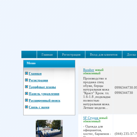
Главная
Регистрация
Вход для клиентов
Доска 
Меню
Russber
новый
Главная
обновленный
Производство и
Регистрация
продажа спец
обуви, берцы
Тарифные планы
0996344730.0
натуральная кожа
0996344730
"Краст" Хром. тл.
Панель управления
1.6-1.8 ,подкладка
Расширенный поиск
полностью
натуральная кожа.
Связь с нами
Летние модели...
SF Студия
новый
обновленный
- Одежда для
официантов,
хостес, барменов -
(044) 235-57-7