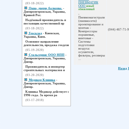
ПНЕВМАТИК
(03-18-2022)
ООО
новый
Окна, двери, балконы.
-
обновленный
Днепропетровская, Украина,
-
Кривой Рог.
Пневмомагистрали
Надёжный производитель и
(пневмосети)
поставщик качественной пр
проектирование и
монтаж -
(03-18-2022)
(044) 467-71-
Компрессоры
Геосклад
- Киевская,
поршневые,
Украина, Киев.
винтовые -
Основное направление
Системы
деятельности, продажа геодези
подготовки
воздуха:
(05-19-2020)
осушители,
Стальсервис ООО НПП
-
фильтры, ресиверы
Днепропетровская, Украина,
...
Днепр.
Производитель и импортер
Назад
строительных материалов и
(03-20-2020)
Медикор Клиника
-
Днепропетровская, Украина,
Днепр.
Клиника Медикор действует с
1996 года. За время ра
(03-17-2018)