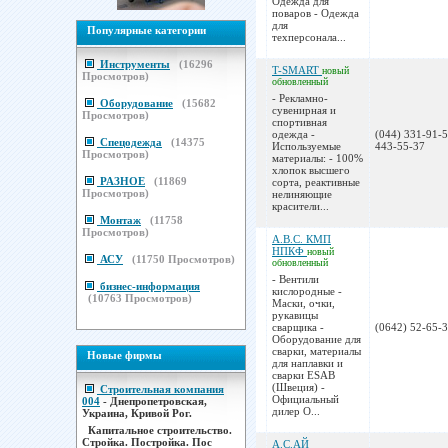
Одежда для
поваров - Одежда
для
Популярные категории
техперсонала...
Инструменты
(
16296
T-SMART
новый
Просмотров)
обновленный
- Рекламно-
Оборудование
(
15682
сувенирная и
Просмотров)
спортивная
одежда -
(044) 331-91-5
Спецодежда
(
14375
Используемые
443-55-37
Просмотров)
материалы: - 100%
хлопок высшего
РАЗНОЕ
(
11869
сорта, реактивные
Просмотров)
нелиняющие
красители...
Монтаж
(
11758
Просмотров)
А.В.С. КМП
НПКФ
новый
АСУ
(
11750
Просмотров)
обновленный
- Вентили
бизнес-информация
кислородные -
(
10763
Просмотров)
Маски, очки,
рукавицы
сварщика -
(0642) 52-65-3
Оборудование для
сварки, материалы
Новые фирмы
для наплавки и
сварки ESAB
(Швеция) -
Строительная компания
Официальный
004
- Днепропетровская,
дилер О...
Украина, Кривой Рог.
Капитальное строительство.
Стройка. Постройка. Пос
А.С.АЙ