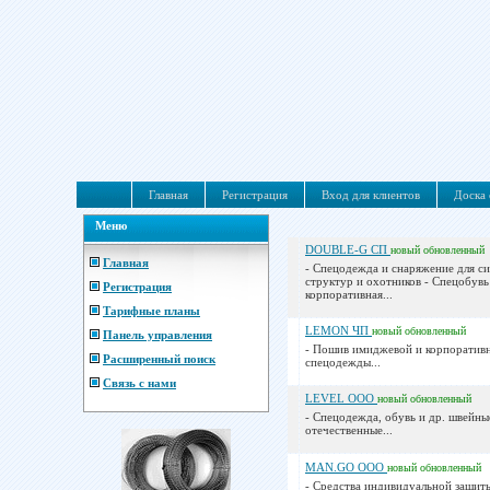
Главная
Регистрация
Вход для клиентов
Доска 
Меню
DOUBLE-G СП
новый
обновленный
Главная
- Спецодежда и снаряжение для с
структур и охотников - Спецобувь
Регистрация
корпоративная...
Тарифные планы
LEMON ЧП
новый
обновленный
Панель управления
- Пошив имиджевой и корпоратив
Расширенный поиск
спецодежды...
Связь с нами
LEVEL ООО
новый
обновленный
- Спецодежда, обувь и др. швейны
отечественные...
MAN.GO ООО
новый
обновленный
- Средства индивидуальной защит