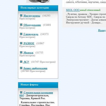
сапоги, п/ботинки, перчатки, санда
Популярные категории
MIOL ООО
новый
обновленный
- Рулетки, правила - Уровни строи
Инструменты
(
16293
Сверла по бетону SDS - Сверла по 
Просмотров)
Электроинструмент - Диски алмазн
Инструмент ручной - Домкра...
Оборудование
(
15681
Просмотров)
Назад
Спецодежда
(
14373
Просмотров)
РАЗНОЕ
(
11867
Просмотров)
Монтаж
(
11755
Просмотров)
АСУ
(
11747
Просмотров)
бизнес-информация
(
10760
Просмотров)
Новые фирмы
Строительная компания
004
- Днепропетровская,
Украина, Кривой Рог.
Капитальное строительство.
Стройка. Постройка. Пос