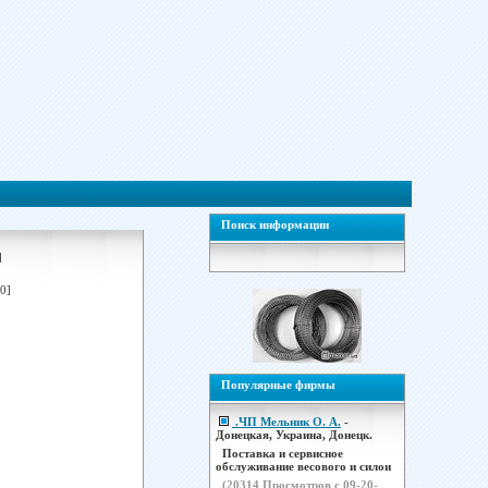
Поиск информации
]
0]
Популярные фирмы
.ЧП Мельник О. А.
-
Донецкая, Украина, Донецк.
Поставка и сервисное
обслуживание весового и силои
(
20314
Просмотров с 09-20-