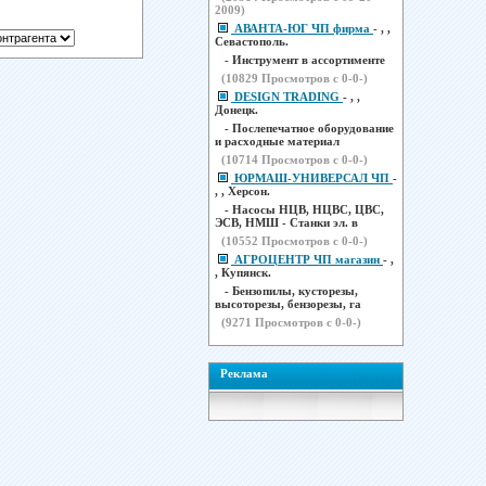
2009)
АВАНТА-ЮГ ЧП фирма
- , ,
Севастополь.
- Инструмент в ассортименте
(
10829
Просмотров с 0-0-)
DESIGN TRADING
- , ,
Донецк.
- Послепечатное оборудование
и расходные материал
(
10714
Просмотров с 0-0-)
ЮРМАШ-УНИВЕРСАЛ ЧП
-
, , Херсон.
- Насосы НЦВ, НЦВС, ЦВС,
ЭСВ, НМШ - Станки эл. в
(
10552
Просмотров с 0-0-)
АГРОЦЕНТР ЧП магазин
- ,
, Купянск.
- Бензопилы, кусторезы,
высоторезы, бензорезы, га
(
9271
Просмотров с 0-0-)
Реклама