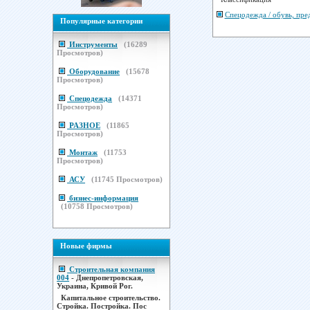
Спецодежда / обувь, пре
Популярные категории
Инструменты
(
16289
Просмотров)
Оборудование
(
15678
Просмотров)
Спецодежда
(
14371
Просмотров)
РАЗНОЕ
(
11865
Просмотров)
Монтаж
(
11753
Просмотров)
АСУ
(
11745
Просмотров)
бизнес-информация
(
10758
Просмотров)
Новые фирмы
Строительная компания
004
- Днепропетровская,
Украина, Кривой Рог.
Капитальное строительство.
Стройка. Постройка. Пос