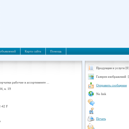
объявлений
Карта сайта
Помощь
Продукция и услуги [0
Галерея изображений [
ерчатки рабочие в ассортименте ...
Отправить сообщение
4, к. 19
No link
2-42 F
Печать
а