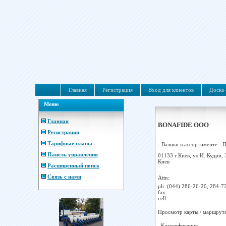
Главная
Регистрация
Вход для клиентов
Доска 
Меню
Главная
BONAFIDE ООО
Регистрация
Тарифные планы
- Валики в ассортименте - П
Панель управления
01133 г.Киев, ул.И. Кудри, 3
Киев
Расширенный поиск
Связь с нами
Attn:
ph:
(044) 286-26-20, 284-7
fax:
cell:
Просмотр карты / маршрут
Классификация