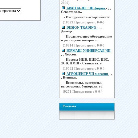
2009)
АВАНТА-ЮГ ЧП фирма
- , ,
Севастополь.
- Инструмент в ассортименте
(
10829
Просмотров с 0-0-)
DESIGN TRADING
- , ,
Донецк.
- Послепечатное оборудование
и расходные материал
(
10714
Просмотров с 0-0-)
ЮРМАШ-УНИВЕРСАЛ ЧП
-
, , Херсон.
- Насосы НЦВ, НЦВС, ЦВС,
ЭСВ, НМШ - Станки эл. в
(
10552
Просмотров с 0-0-)
АГРОЦЕНТР ЧП магазин
- ,
, Купянск.
- Бензопилы, кусторезы,
высоторезы, бензорезы, га
(
9271
Просмотров с 0-0-)
Реклама