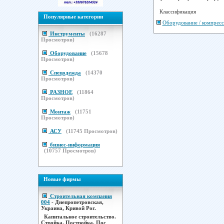
Классификация
Популярные категории
Оборудование / компресс
Инструменты
(
16287
Просмотров)
Оборудование
(
15678
Просмотров)
Спецодежда
(
14370
Просмотров)
РАЗНОЕ
(
11864
Просмотров)
Монтаж
(
11751
Просмотров)
АСУ
(
11745
Просмотров)
бизнес-информация
(
10757
Просмотров)
Новые фирмы
Строительная компания
004
- Днепропетровская,
Украина, Кривой Рог.
Капитальное строительство.
Стройка. Постройка. Пос