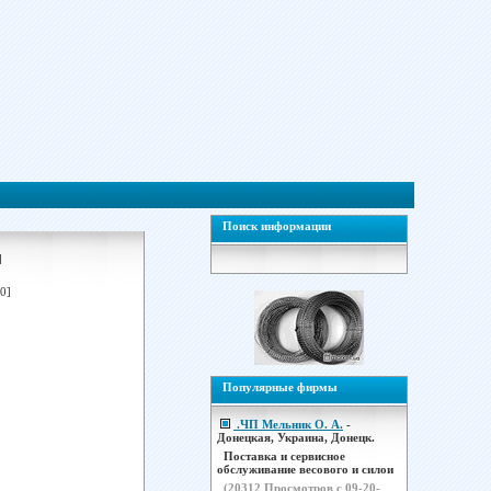
Поиск информации
]
0]
Популярные фирмы
.ЧП Мельник О. А.
-
Донецкая, Украина, Донецк.
Поставка и сервисное
обслуживание весового и силои
(
20312
Просмотров с 09-20-