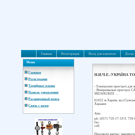
Главная
Регистрация
Вход для клиентов
Доска 
Меню
Главная
Н.И.Ч.Е.-УКРАЇНА Т
Регистрация
Тарифные планы
- Електронні пристрої для
- Вимірювальні пристрої 
Панель управления
MILWAUKEE ...
Расширенный поиск
61022 м.Харків, вул.Сумськ
Харьков
Связь с нами
Attn:
ph:
(057) 719-17-19 F, 759-
fax:
cell:
Просмотр карты / маршрут