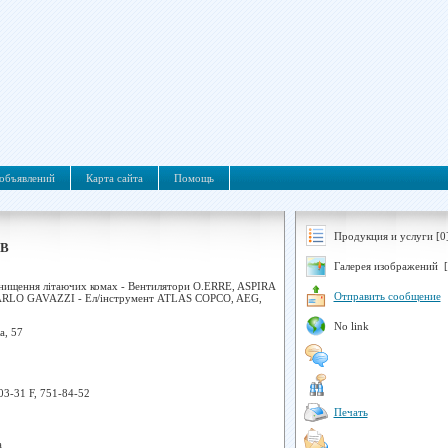
объявлений
Карта сайта
Помощь
Продукция и услуги [0
ОВ
Галерея изображений [
 знищення літаючих комах - Вентилятори O.ERRE, ASPIRA
Отправить сообщение
CARLO GAVAZZI - Ел/інструмент ATLAS COPCO, AEG,
No link
а, 57
03-31 F, 751-84-52
Печать
а