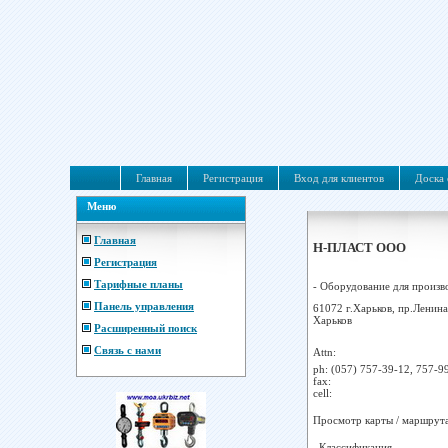
Главная
Регистрация
Вход для клиентов
Доска 
Меню
Главная
Н-ПЛАСТ ООО
Регистрация
Тарифные планы
- Оборудование для произво
Панель управления
61072 г.Харьков, пр.Ленина,
Харьков
Расширенный поиск
Связь с нами
Attn:
ph:
(057) 757-39-12, 757-99
fax:
cell:
Просмотр карты / маршрут
Классификация