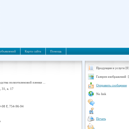
объявлений
Карта сайта
Помощь
Продукция и услуги [0
Галерея изображений [
дства полиэтиленовой пленки ...
Отправить сообщение
 31, к. 17
No link
-08 F, 754-96-94
Печать
а