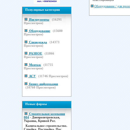
Оборудование / для прои
Популярные категории
Инструменты
(
16291
Просмотров)
Оборудование
(
15680
Просмотров)
Спецодежда
(
14373
Просмотров)
РАЗНОЕ
(
11866
Просмотров)
Монтаж
(
11755
Просмотров)
АСУ
(
11746
Просмотров)
бизнес-информация
(
10760
Просмотров)
Новые фирмы
Строительная компания
004
- Днепропетровская,
Украина, Кривой Рог.
Капитальное строительство.
Стройка. Постройка. Пос