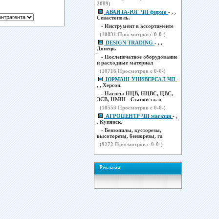
2009)
АВАНТА-ЮГ ЧП фирма
- , ,
Севастополь.
- Инструмент в ассортименте
(
10831
Просмотров с 0-0-)
DESIGN TRADING
- , ,
Донецк.
- Послепечатное оборудование
и расходные материал
(
10716
Просмотров с 0-0-)
ЮРМАШ-УНИВЕРСАЛ ЧП
-
, , Херсон.
- Насосы НЦВ, НЦВС, ЦВС,
ЭСВ, НМШ - Станки эл. в
(
10553
Просмотров с 0-0-)
АГРОЦЕНТР ЧП магазин
- ,
, Купянск.
- Бензопилы, кусторезы,
высоторезы, бензорезы, га
(
9272
Просмотров с 0-0-)
Реклама